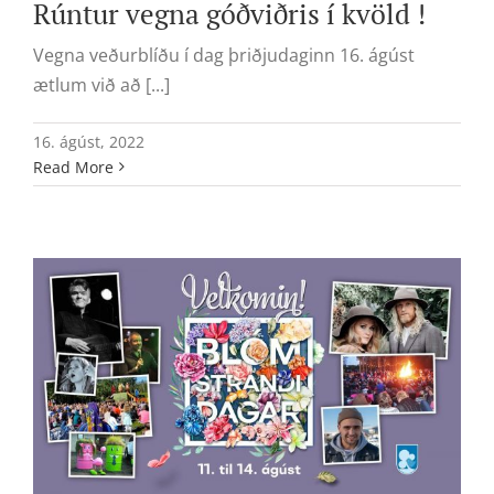
Rúntur vegna góðviðris í kvöld !
Vegna veðurblíðu í dag þriðjudaginn 16. ágúst
ætlum við að [...]
16. ágúst, 2022
Read More