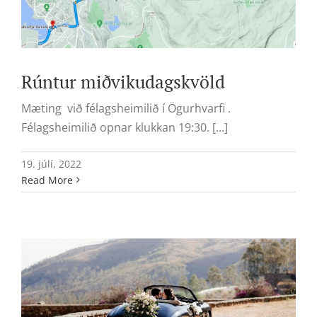
Rúntur miðvikudagskvöld
Mæting við félagsheimilið í Ögurhvarfi .
Félagsheimilið opnar klukkan 19:30. [...]
19. júlí, 2022
Read More