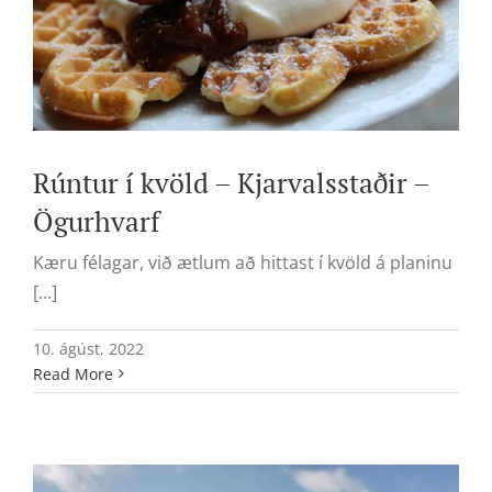
Rúntur í kvöld – Kjarvalsstaðir –
Ögurhvarf
Kæru félagar, við ætlum að hittast í kvöld á planinu
[...]
10. ágúst, 2022
Read More