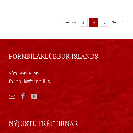
Previous
Next
3
4
5
FORNBÍLAKLÚBBUR ÍSLANDS
Sími 895 8195
fornbill@fornbill.is
NÝJUSTU FRÉTTIRNAR