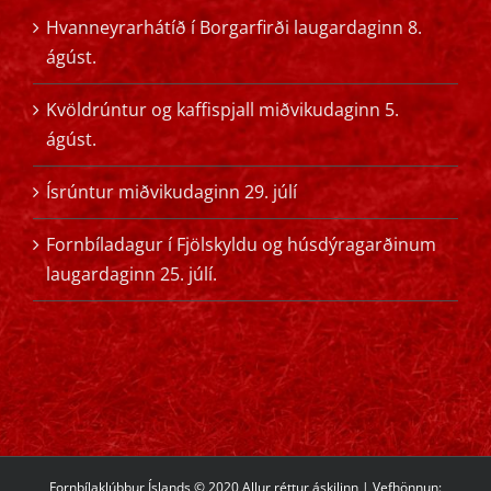
Hvanneyrarhátíð í Borgarfirði laugardaginn 8.
ágúst.
Kvöldrúntur og kaffispjall miðvikudaginn 5.
ágúst.
Ísrúntur miðvikudaginn 29. júlí
Fornbíladagur í Fjölskyldu og húsdýragarðinum
laugardaginn 25. júlí.
Fornbílaklúbbur Íslands © 2020 Allur réttur áskilinn | Vefhönnun: