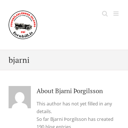
Skip
to
content
bjarni
About
Bjarni Þorgilsson
This author has not yet filled in any
details.
So far Bjarni Þorgilsson has created
190 blog entries.