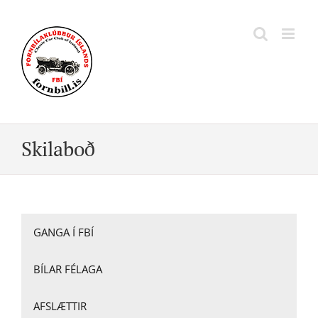
Skip
to
content
Skilaboð
GANGA Í FBÍ
BÍLAR FÉLAGA
AFSLÆTTIR