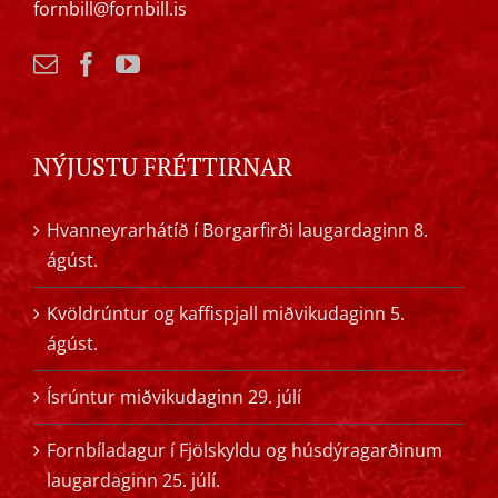
fornbill@fornbill.is
NÝJUSTU FRÉTTIRNAR
Hvanneyrarhátíð í Borgarfirði laugardaginn 8.
ágúst.
Kvöldrúntur og kaffispjall miðvikudaginn 5.
ágúst.
Ísrúntur miðvikudaginn 29. júlí
Fornbíladagur í Fjölskyldu og húsdýragarðinum
laugardaginn 25. júlí.