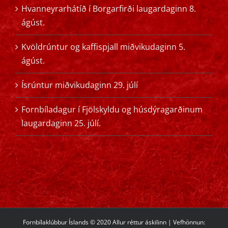
Hvanneyrarhátíð í Borgarfirði laugardaginn 8.
ágúst.
Kvöldrúntur og kaffispjall miðvikudaginn 5.
ágúst.
Ísrúntur miðvikudaginn 29. júlí
Fornbíladagur í Fjölskyldu og húsdýragarðinum
laugardaginn 25. júlí.
Fornbílaklúbbur Íslands © 2020 Allur réttur áskilinn | Vefhönnun: