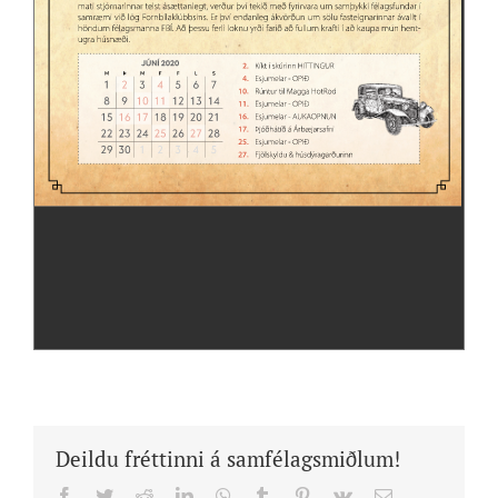
Deildu fréttinni á samfélagsmiðlum!
Facebook
Twitter
Reddit
LinkedIn
WhatsApp
Tumblr
Pinterest
Vk
Email