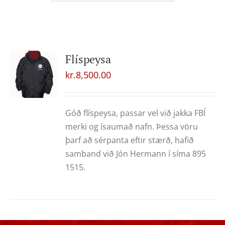
Flíspeysa
kr.
8,500.00
Góð flíspeysa, passar vel við jakka FBÍ
merki og ísaumað nafn. Þessa vöru
þarf að sérpanta eftir stærð, hafið
samband við Jón Hermann í síma 895
1515.