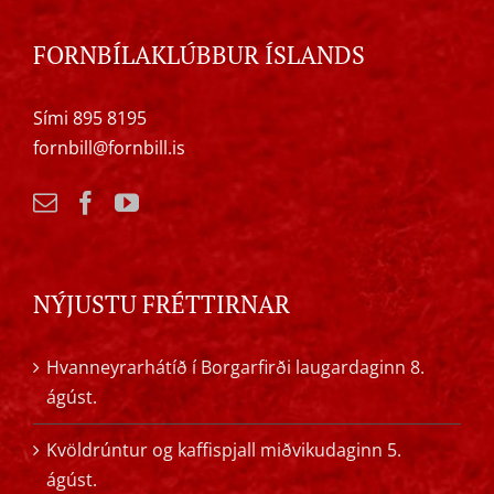
FORNBÍLAKLÚBBUR ÍSLANDS
Sími 895 8195
fornbill@fornbill.is
NÝJUSTU FRÉTTIRNAR
Hvanneyrarhátíð í Borgarfirði laugardaginn 8.
ágúst.
Kvöldrúntur og kaffispjall miðvikudaginn 5.
ágúst.