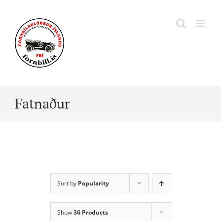
Skip
to
content
Fatnaður
Sort by
Popularity
Show
36 Products