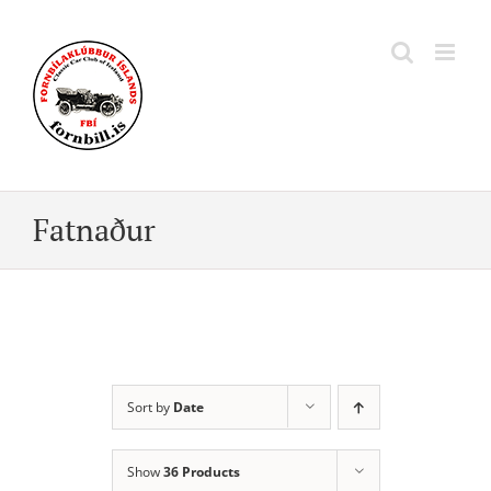
Skip
to
content
Fatnaður
Sort by
Date
Show
36 Products