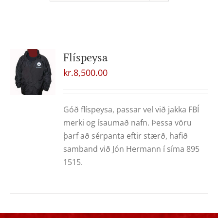
Flíspeysa
kr.
8,500.00
Góð flíspeysa, passar vel við jakka FBÍ
merki og ísaumað nafn. Þessa vöru
þarf að sérpanta eftir stærð, hafið
samband við Jón Hermann í síma 895
1515.