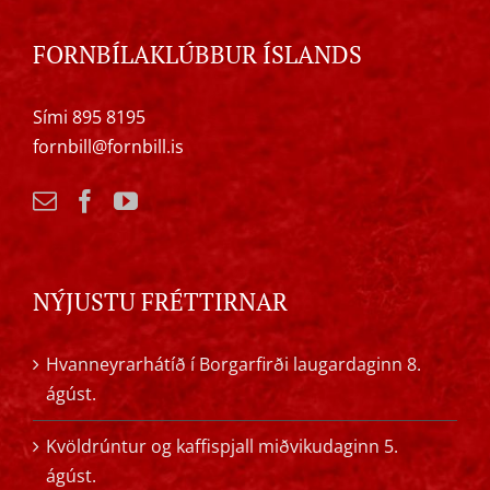
FORNBÍLAKLÚBBUR ÍSLANDS
Sími 895 8195
fornbill@fornbill.is
NÝJUSTU FRÉTTIRNAR
Hvanneyrarhátíð í Borgarfirði laugardaginn 8.
ágúst.
Kvöldrúntur og kaffispjall miðvikudaginn 5.
ágúst.