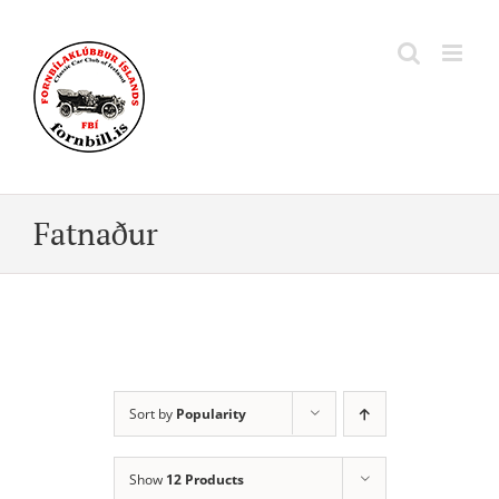
Skip
to
content
Fatnaður
Sort by
Popularity
Show
12 Products