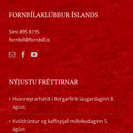
FORNBÍLAKLÚBBUR ÍSLANDS
Sími 895 8195
fornbill@fornbill.is
NÝJUSTU FRÉTTIRNAR
Hvanneyrarhátíð í Borgarfirði laugardaginn 8.
ágúst.
Kvöldrúntur og kaffispjall miðvikudaginn 5.
ágúst.