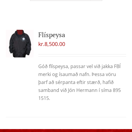
Flíspeysa
kr.
8,500.00
Góð flíspeysa, passar vel við jakka FBÍ
merki og ísaumað nafn. Þessa vöru
þarf að sérpanta eftir stærð, hafið
samband við Jón Hermann í síma 895
1515.