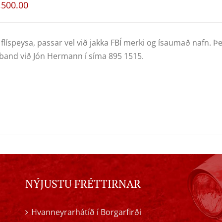
,500.00
flíspeysa, passar vel við jakka FBÍ merki og ísaumað nafn. Þe
and við Jón Hermann í síma 895 1515.
NÝJUSTU FRÉTTIRNAR
Hvanneyrarhátíð í Borgarfirði