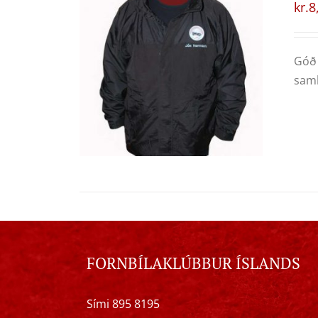
kr.
8
Góð 
samb
FORNBÍLAKLÚBBUR ÍSLANDS
Sími 895 8195