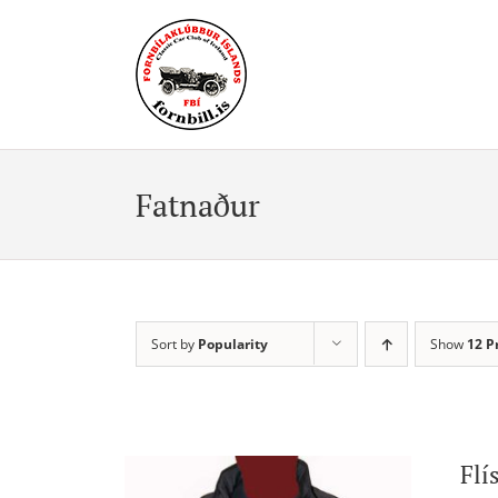
Skip
to
content
Fatnaður
Sort by
Popularity
Show
12 P
Flí