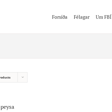
Forsíða
Félagar
Um FBÍ
roducts
speysa