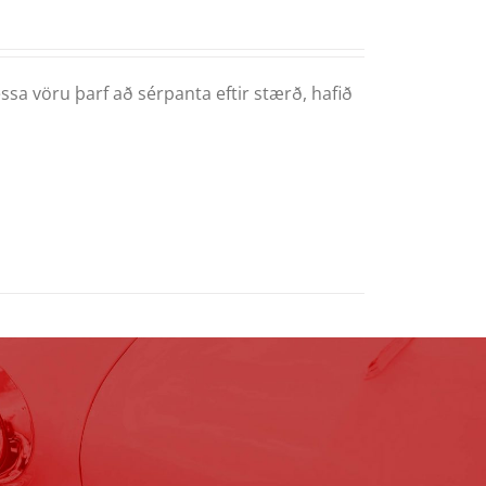
ssa vöru þarf að sérpanta eftir stærð, hafið