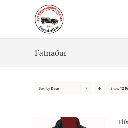
Skip
to
content
Fatnaður
Sort by
Date
Show
12 P
Flí