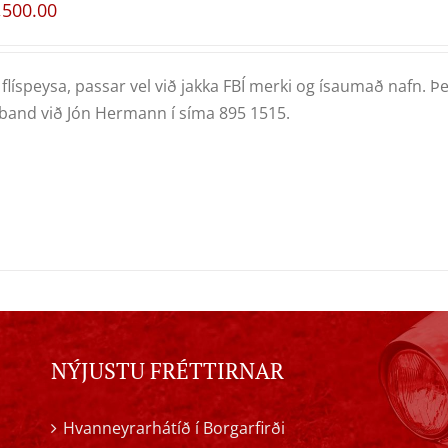
,500.00
flíspeysa, passar vel við jakka FBÍ merki og ísaumað nafn. Þe
and við Jón Hermann í síma 895 1515.
NÝJUSTU FRÉTTIRNAR
Hvanneyrarhátíð í Borgarfirði