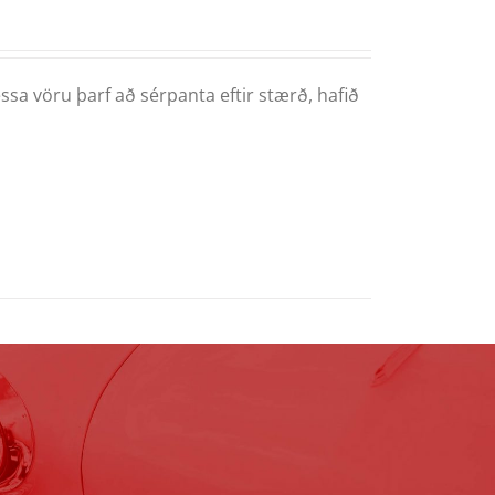
ssa vöru þarf að sérpanta eftir stærð, hafið