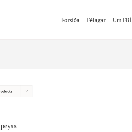
Forsíða
Félagar
Um FBÍ
roducts
speysa