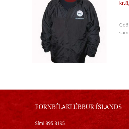
kr.
8
Góð 
samb
FORNBÍLAKLÚBBUR ÍSLANDS
Sími 895 8195