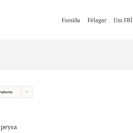
Forsíða
Félagar
Um FBÍ
roducts
speysa