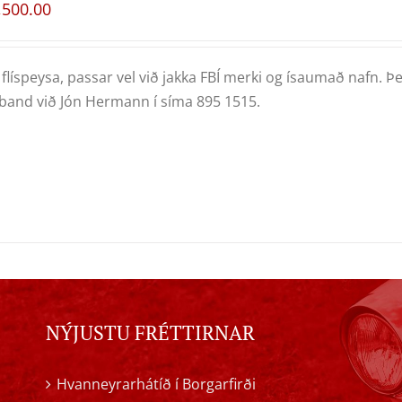
,500.00
flíspeysa, passar vel við jakka FBÍ merki og ísaumað nafn. Þe
and við Jón Hermann í síma 895 1515.
NÝJUSTU FRÉTTIRNAR
Hvanneyrarhátíð í Borgarfirði