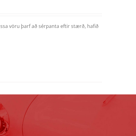
ssa vöru þarf að sérpanta eftir stærð, hafið