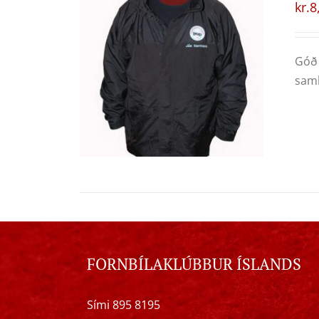
kr.
8
Góð 
samb
FORNBÍLAKLÚBBUR ÍSLANDS
Sími 895 8195