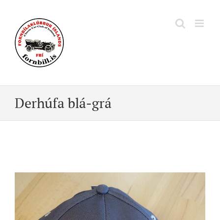
Skip
to
content
Derhúfa blá-grá