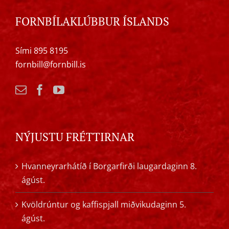
FORNBÍLAKLÚBBUR ÍSLANDS
Sími 895 8195
fornbill@fornbill.is
NÝJUSTU FRÉTTIRNAR
Hvanneyrarhátíð í Borgarfirði laugardaginn 8.
ágúst.
Kvöldrúntur og kaffispjall miðvikudaginn 5.
ágúst.