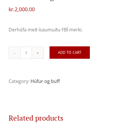
kr.
2,000.00
Derhúfa með ísaumuðu FBÍ merki.
ADD TO CART
Derhúfa
blá-
grá
quantity
Category:
Húfur og buff
Related products