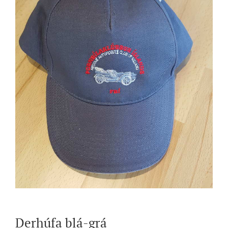
Derhúfa blá-grá