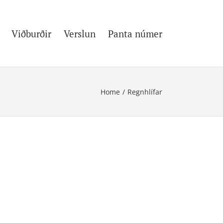
Viðburðir
Verslun
Panta númer
Home
/
Regnhlífar