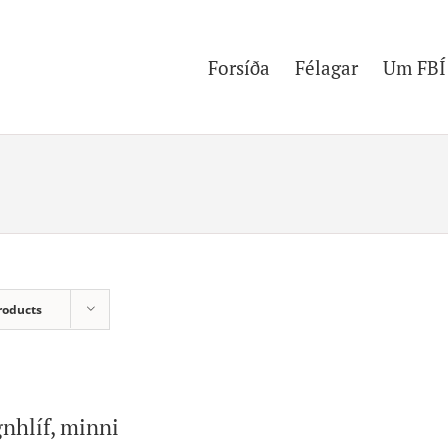
Forsíða
Félagar
Um FBÍ
roducts
nhlíf, minni