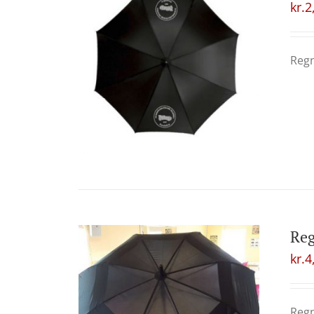
kr.
2
Regn
Reg
kr.
4
Regn