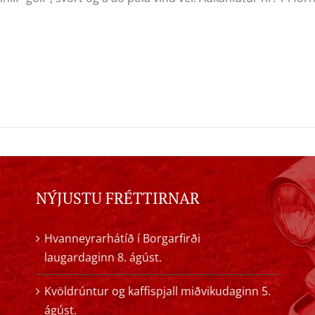
NÝJUSTU FRÉTTIRNAR
Hvanneyrarhátíð í Borgarfirði
laugardaginn 8. ágúst.
Kvöldrúntur og kaffispjall miðvikudaginn 5.
ágúst.