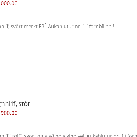
,000.00
hlíf, svört merkt FBÍ. Aukahlutur nr. 1 í fornbílinn !
nhlíf, stór
,900.00
hlíf "golf", svört og á að þola vind vel. Aukahlutur nr. 1 í forn