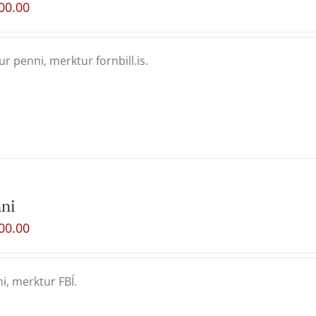
00.00
r penni, merktur fornbill.is.
ni
00.00
i, merktur FBÍ.