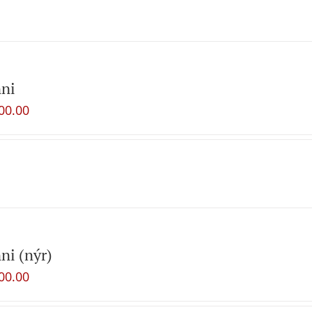
ni
00.00
ni (nýr)
00.00