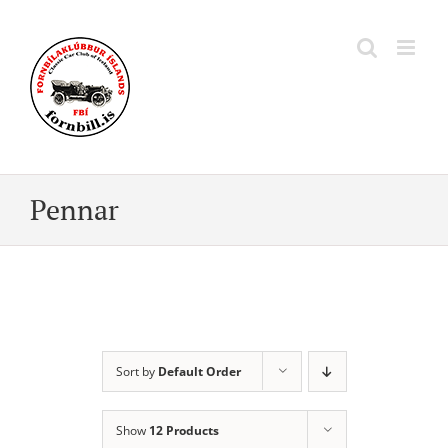
Skip
to
content
Pennar
Sort by
Default Order
Show
12 Products