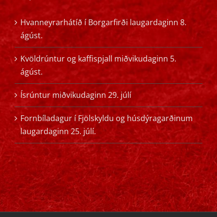
Hvanneyrarhátíð í Borgarfirði laugardaginn 8.
ágúst.
Kvöldrúntur og kaffispjall miðvikudaginn 5.
ágúst.
Ísrúntur miðvikudaginn 29. júlí
Fornbíladagur í Fjölskyldu og húsdýragarðinum
laugardaginn 25. júlí.