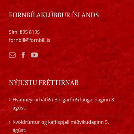
FORNBÍLAKLÚBBUR ÍSLANDS
Sími 895 8195
fornbill@fornbill.is
NÝJUSTU FRÉTTIRNAR
Hvanneyrarhátíð í Borgarfirði laugardaginn 8.
ágúst.
Kvöldrúntur og kaffispjall miðvikudaginn 5.
ágúst.