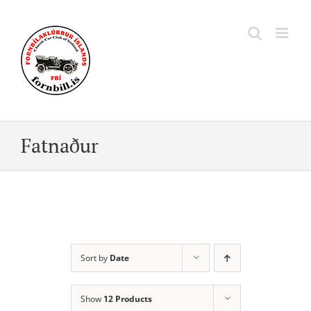
Skip
to
content
Fatnaður
Sort by
Date
Show
12 Products