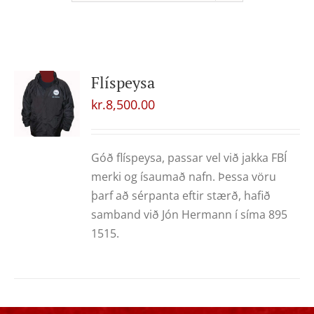
Flíspeysa
kr.
8,500.00
Góð flíspeysa, passar vel við jakka FBÍ
merki og ísaumað nafn. Þessa vöru
þarf að sérpanta eftir stærð, hafið
samband við Jón Hermann í síma 895
1515.