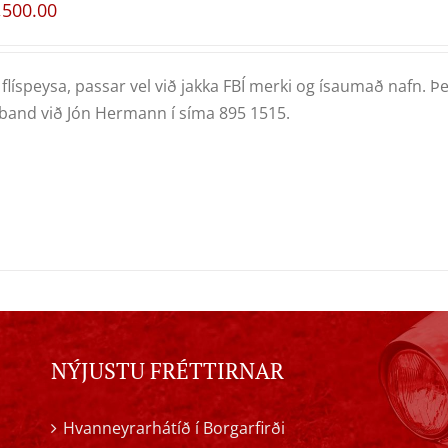
,500.00
flíspeysa, passar vel við jakka FBÍ merki og ísaumað nafn. Þe
and við Jón Hermann í síma 895 1515.
NÝJUSTU FRÉTTIRNAR
Hvanneyrarhátíð í Borgarfirði