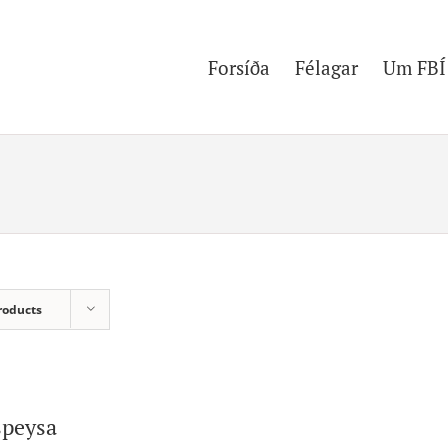
Forsíða
Félagar
Um FBÍ
roducts
speysa