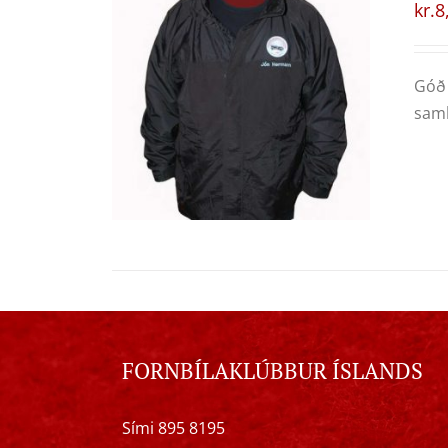
kr.
8
Góð 
samb
FORNBÍLAKLÚBBUR ÍSLANDS
Sími 895 8195