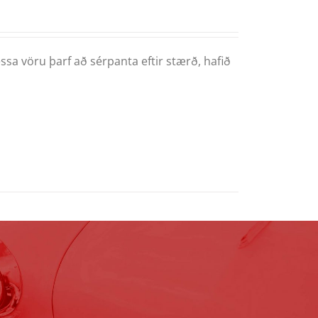
ssa vöru þarf að sérpanta eftir stærð, hafið