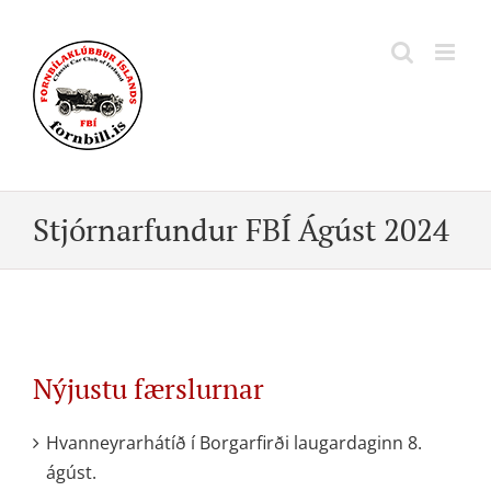
Skip
to
content
Stjórnarfundur FBÍ Ágúst 2024
Nýjustu færslurnar
Hvanneyrarhátíð í Borgarfirði laugardaginn 8.
ágúst.