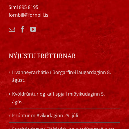
Sími 895 8195
fornbill@fornbill.is
NÝJUSTU FRÉTTIRNAR
Hvanneyrarhátíð í Borgarfirði laugardaginn 8.
ágúst.
Kvöldrúntur og kaffispjall miðvikudaginn 5.
ágúst.
Ísrúntur miðvikudaginn 29. júlí