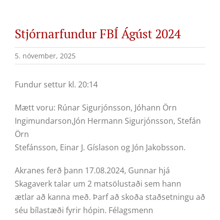
Stjórnarfundur FBÍ Ágúst 2024
5. nóvember, 2025
Fundur settur kl. 20:14
Mætt voru: Rúnar Sigurjónsson, Jóhann Örn
Ingimundarson,Jón Hermann Sigurjónsson, Stefán
Örn
Stefánsson, Einar J. Gíslason og Jón Jakobsson.
Akranes ferð þann 17.08.2024, Gunnar hjá
Skagaverk talar um 2 matsölustaði sem hann
ætlar að kanna með. Þarf að skoða staðsetningu að
séu bílastæði fyrir hópin. Félagsmenn