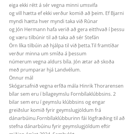
eiga ekki rétt á sér vegna minni umsvifa
og vill hætta ef ekki verður komið að þeim. Ef Bjarni
myndi hætta hver myndi taka við Rúnar
og Jón Hermann hafa verið að gera eitthvað í þessu
og væru tilbúnir til að taka að sér Stefán
Örn líka tilbúin að hjálpa til við þetta.Til framtíðar
verður minna um smíða á þessum
númerum vegna aldurs bíla. Jón ætar að skoða
með prumparar hjá Landvélum.
Önnur mál
Skógarsafnið vegna erfða mála Hinrik Thorarensen
bílar sem eru í bílageymslu Fornbílaklúbbsins. 2
bilar sem eru í geymslu klúbbsins og engar
greiðslur komið fyrir geymslugjöldum frá
dánarbúinu.Fornbílaklúbburinn fái lögfræðing til að
stefna dánarbúinu fyrir geymslugjöldum eftir