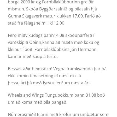
borga 2000 kr og Fornbílaklúbburinn greiðir
mismun. Skoða Byggðarsafnið og bílasafn hjá
Gunna Skagaverk matur klukkan 17.00. Farið að
stað frá félagsheimili kl 12.00
Ferð miðvikudags þann14.08 skoðunarferð í
varðskipið Óðinn,kanna að mæta með köku og
kleinur í boði Fornbílaklúbbsins.Jón Hermann
kannar með kaup á tertu.
Bessastaðir heimsókn! Vegna framkvæmda þar þá
ekki komin tímasetning ef næst ekki á
þessu ári þá með fyrstu ferðum næsta árs.
Wheels and Wings Tungubökkum þann 31.08 boð
um að koma með bíla þangað.
Númerasmíði! Bjarni með kröfur um umbætur sem