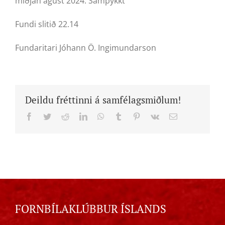
miðjan ágúst 2024. Samþykkt
Fundi slitið 22.14
Fundaritari Jóhann Ö. Ingimundarson
Deildu fréttinni á samfélagsmiðlum!
Facebook
Twitter
Reddit
LinkedIn
WhatsApp
Tumblr
Pinterest
Vk
Email
FORNBÍLAKLÚBBUR ÍSLANDS