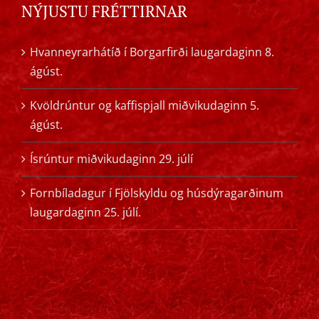
NÝJUSTU FRÉTTIRNAR
Hvanneyrarhátíð í Borgarfirði laugardaginn 8.
ágúst.
Kvöldrúntur og kaffispjall miðvikudaginn 5.
ágúst.
Ísrúntur miðvikudaginn 29. júlí
Fornbíladagur í Fjölskyldu og húsdýragarðinum
laugardaginn 25. júlí.