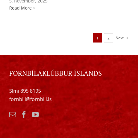
5. nóvember, 2025
Read More
Next
1
2
FORNBÍLAKLÚBBUR ÍSLANDS
Sími 895 8195
fornbill@fornbill.is