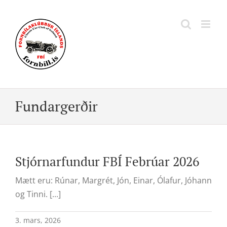
Skip
to
content
Fundargerðir
Stjórnarfundur FBÍ Febrúar 2026
Mætt eru: Rúnar, Margrét, Jón, Einar, Ólafur, Jóhann
og Tinni. [...]
3. mars, 2026