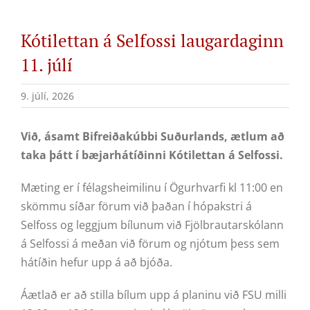
Kótilettan á Selfossi laugardaginn
11. júlí
9. júlí, 2026
Við, ásamt Bifreiðakúbbi Suðurlands, ætlum að
taka þátt í bæjarhátíðinni Kótilettan á Selfossi.
Mæting er í félagsheimilinu í Ögurhvarfi kl 11:00 en
skömmu síðar förum við þaðan í hópakstri á
Selfoss og leggjum bílunum við Fjölbrautarskólann
á Selfossi á meðan við förum og njótum þess sem
hátíðin hefur upp á að bjóða.
Áætlað er að stilla bílum upp á planinu við FSU milli