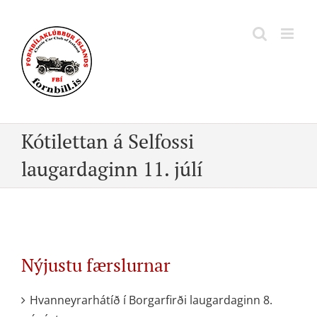
Skip
to
content
Kótilettan á Selfossi
laugardaginn 11. júlí
Nýjustu færslurnar
Hvanneyrarhátíð í Borgarfirði laugardaginn 8.