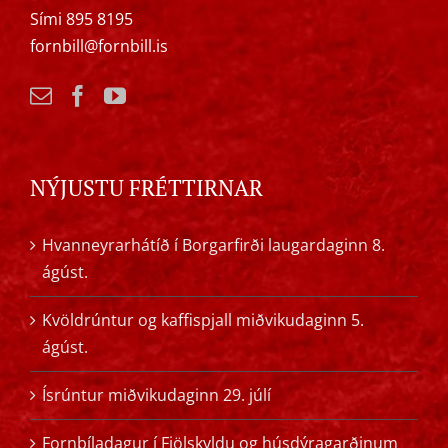
Sími 895 8195
fornbill@fornbill.is
NÝJUSTU FRÉTTIRNAR
Hvanneyrarhátíð í Borgarfirði laugardaginn 8.
ágúst.
Kvöldrúntur og kaffispjall miðvikudaginn 5.
ágúst.
Ísrúntur miðvikudaginn 29. júlí
Fornbíladagur í Fjölskyldu og húsdýragarðinum