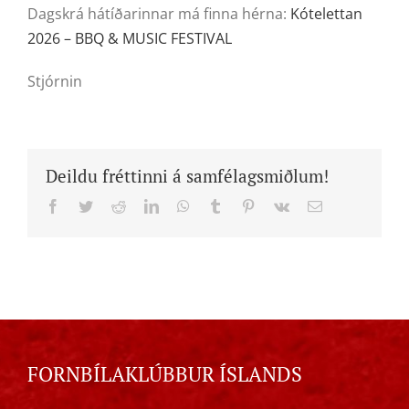
Dagskrá hátíðarinnar má finna hérna:
Kótelettan
2026 – BBQ & MUSIC FESTIVAL
Stjórnin
Deildu fréttinni á samfélagsmiðlum!
Facebook
Twitter
Reddit
LinkedIn
WhatsApp
Tumblr
Pinterest
Vk
Email
FORNBÍLAKLÚBBUR ÍSLANDS