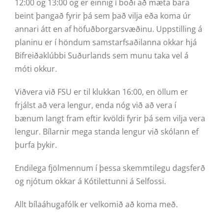
12:00 og 13:00 og er einnig í boði að mæta bara
beint þangað fyrir þá sem það vilja eða koma úr
annari átt en af höfuðborgarsvæðinu. Uppstilling á
planinu er í höndum samstarfsaðilanna okkar hjá
Bifreiðaklúbbi Suðurlands sem munu taka vel á
móti okkur.
Viðvera við FSU er til klukkan 16:00, en öllum er
frjálst að vera lengur, enda nóg við að vera í
bænum langt fram eftir kvöldi fyrir þá sem vilja vera
lengur. Bílarnir mega standa lengur við skólann ef
þurfa þykir.
Endilega fjölmennum í þessa skemmtilegu dagsferð
og njótum okkar á Kótilettunni á Selfossi.
Allt bílaáhugafólk er velkomið að koma með.