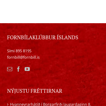
FORNBÍLAKLÚBBUR ÍSLANDS
Sími 895 8195
fornbill@fornbill.is
NÝJUSTU FRÉTTIRNAR
Hvanneyrarhátíð í Borgarfirði laugardaginn 8.