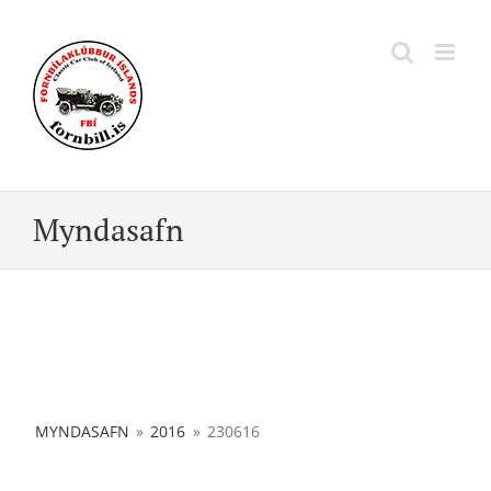
Skip
to
content
Myndasafn
MYNDASAFN
»
2016
»
230616