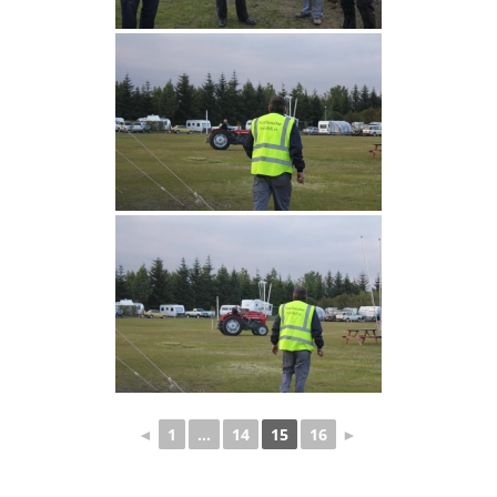
◄
1
...
14
15
16
►