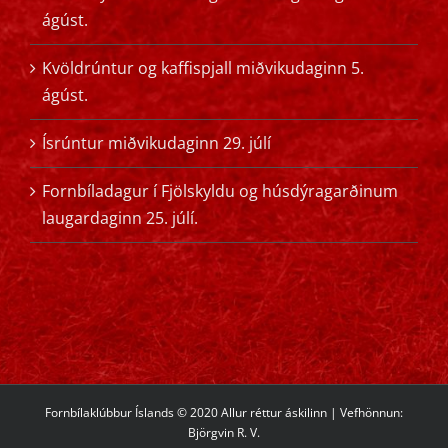
ágúst.
Kvöldrúntur og kaffispjall miðvikudaginn 5.
ágúst.
Ísrúntur miðvikudaginn 29. júlí
Fornbíladagur í Fjölskyldu og húsdýragarðinum
laugardaginn 25. júlí.
Fornbílaklúbbur Íslands © 2020 Allur réttur áskilinn | Vefhönnun:
Björgvin R. V.