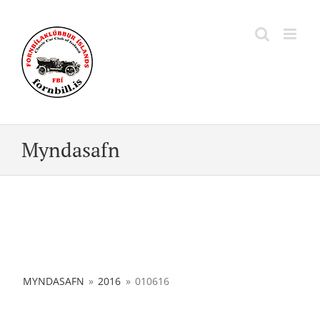
Skip
to
content
Myndasafn
MYNDASAFN
»
2016
»
010616