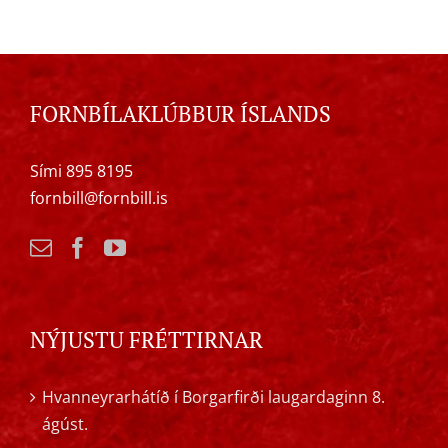
FORNBÍLAKLÚBBUR ÍSLANDS
Sími 895 8195
fornbill@fornbill.is
NÝJUSTU FRÉTTIRNAR
Hvanneyrarhátíð í Borgarfirði laugardaginn 8.
ágúst.