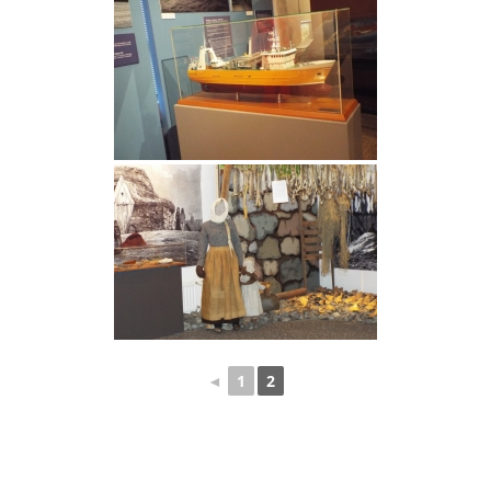
◄
1
2