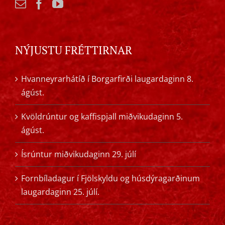
NÝJUSTU FRÉTTIRNAR
Hvanneyrarhátíð í Borgarfirði laugardaginn 8.
ágúst.
Kvöldrúntur og kaffispjall miðvikudaginn 5.
ágúst.
Ísrúntur miðvikudaginn 29. júlí
Fornbíladagur í Fjölskyldu og húsdýragarðinum
laugardaginn 25. júlí.