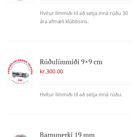
Hvítur límmiði til að setja inná rúðu 30
ára afmæli klúbbsins.
Rúðulímmiði 9×9 cm
kr.
300.00
Hvítur límmiði til að setja inná rúðu.
Barmmerki 19 mm