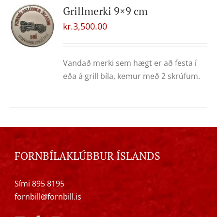
Grillmerki 9×9 cm
kr.
3,500.00
Vandað merki sem hægt er að festa í
eða á grill bíla, kemur með 2 skrúfum.
FORNBÍLAKLÚBBUR ÍSLANDS
Sími 895 8195
fornbill@fornbill.is