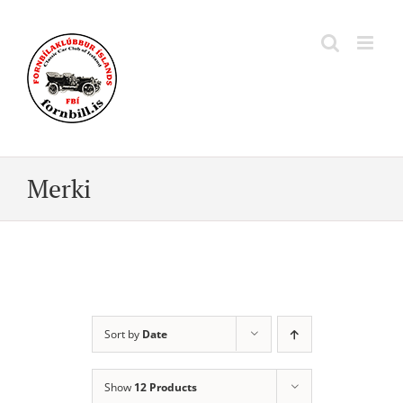
Skip
to
content
Merki
Sort by
Date
Show
12 Products