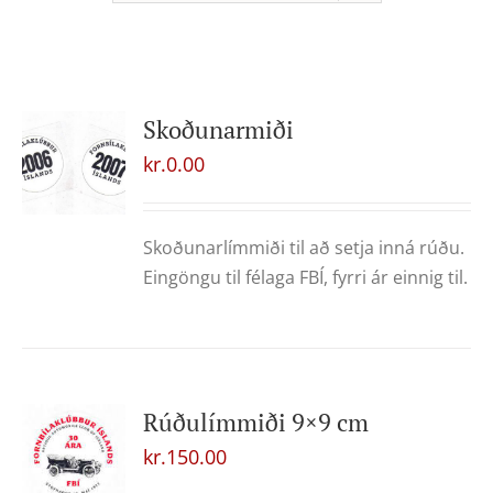
Skoðunarmiði
kr.
0.00
Skoðunarlímmiði til að setja inná rúðu.
Eingöngu til félaga FBÍ, fyrri ár einnig til.
Rúðulímmiði 9×9 cm
kr.
150.00