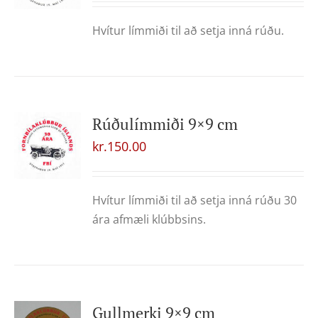
Hvítur límmiði til að setja inná rúðu.
Rúðulímmiði 9×9 cm
kr.
150.00
Hvítur límmiði til að setja inná rúðu 30
ára afmæli klúbbsins.
Gullmerki 9×9 cm