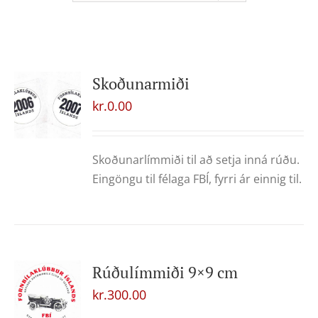
Skoðunarmiði
kr.
0.00
Skoðunarlímmiði til að setja inná rúðu.
Eingöngu til félaga FBÍ, fyrri ár einnig til.
Rúðulímmiði 9×9 cm
kr.
300.00