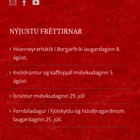
NÝJUSTU FRÉTTIRNAR
Hvanneyrarhátíð í Borgarfirði laugardaginn 8.
ágúst.
Kvöldrúntur og kaffispjall miðvikudaginn 5.
ágúst.
Ísrúntur miðvikudaginn 29. júlí
Fornbíladagur í Fjölskyldu og húsdýragarðinum
laugardaginn 25. júlí.