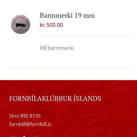
Barmmerki 19 mm
kr.
500.00
FBÍ barmmerki.
FORNBÍLAKLÚBBUR ÍSLANDS
Sími 895 8195
fornbill@fornbill.is