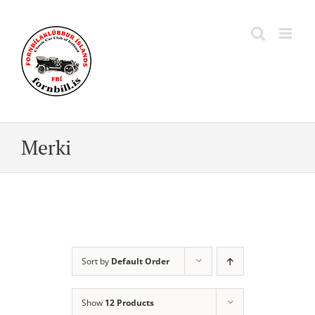
Skip
to
content
Merki
Sort by
Default Order
Show
12 Products