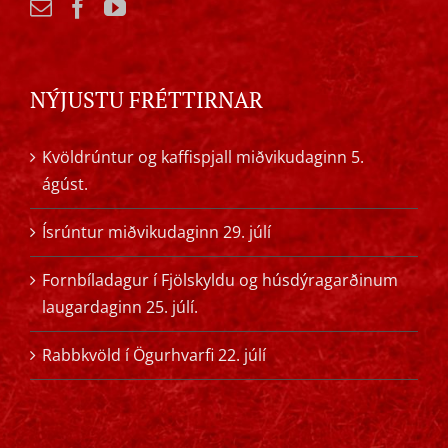
NÝJUSTU FRÉTTIRNAR
Kvöldrúntur og kaffispjall miðvikudaginn 5.
ágúst.
Ísrúntur miðvikudaginn 29. júlí
Fornbíladagur í Fjölskyldu og húsdýragarðinum
laugardaginn 25. júlí.
Rabbkvöld í Ögurhvarfi 22. júlí