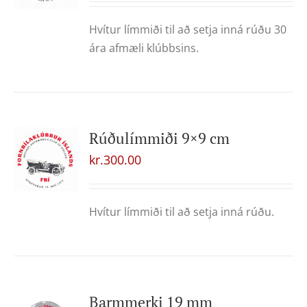
Hvítur límmiði til að setja inná rúðu 30
ára afmæli klúbbsins.
Rúðulímmiði 9×9 cm
kr.
300.00
Hvítur límmiði til að setja inná rúðu.
Barmmerki 19 mm