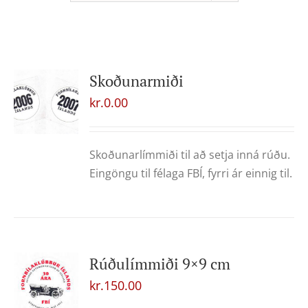
Skoðunarmiði
kr.
0.00
Skoðunarlímmiði til að setja inná rúðu.
Eingöngu til félaga FBÍ, fyrri ár einnig til.
Rúðulímmiði 9×9 cm
kr.
150.00