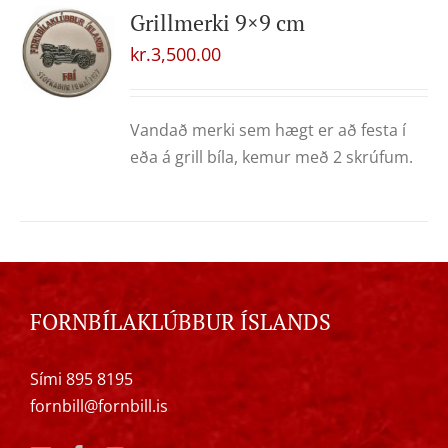
Grillmerki 9×9 cm
kr.
3,500.00
Vandað merki sem hægt er að festa í
eða á grill bíla, kemur með 2 skrúfum.
FORNBÍLAKLÚBBUR ÍSLANDS
Sími 895 8195
fornbill@fornbill.is