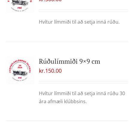
Hvítur límmiði til að setja inná rúðu.
Rúðulímmiði 9×9 cm
kr.
150.00
Hvítur límmiði til að setja inná rúðu 30
ára afmæli klúbbsins.