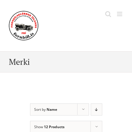
Skip
to
content
Merki
Sort by
Name
Show
12 Products