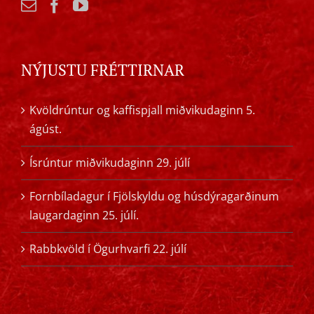
NÝJUSTU FRÉTTIRNAR
Kvöldrúntur og kaffispjall miðvikudaginn 5.
ágúst.
Ísrúntur miðvikudaginn 29. júlí
Fornbíladagur í Fjölskyldu og húsdýragarðinum
laugardaginn 25. júlí.
Rabbkvöld í Ögurhvarfi 22. júlí