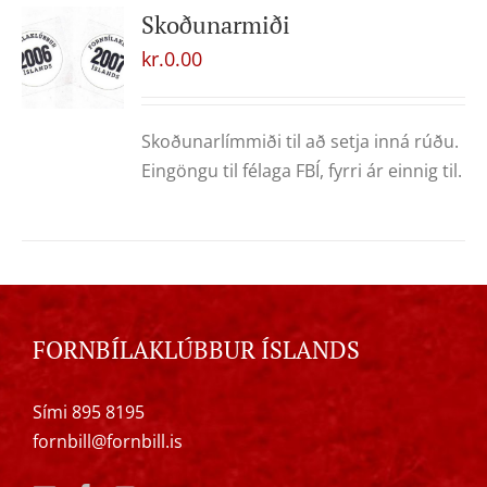
Skoðunarmiði
kr.
0.00
Skoðunarlímmiði til að setja inná rúðu.
Eingöngu til félaga FBÍ, fyrri ár einnig til.
FORNBÍLAKLÚBBUR ÍSLANDS
Sími 895 8195
fornbill@fornbill.is