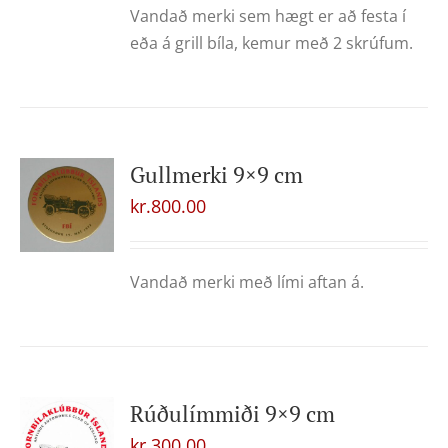
Vandað merki sem hægt er að festa í
eða á grill bíla, kemur með 2 skrúfum.
Gullmerki 9×9 cm
kr.
800.00
Vandað merki með lími aftan á.
Rúðulímmiði 9×9 cm
kr.
300.00