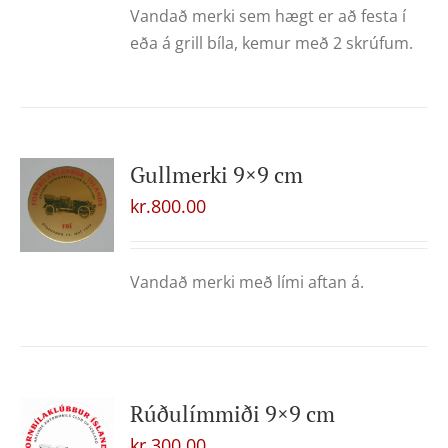
Vandað merki sem hægt er að festa í
eða á grill bíla, kemur með 2 skrúfum.
Gullmerki 9×9 cm
kr.
800.00
Vandað merki með lími aftan á.
Rúðulímmiði 9×9 cm
kr.
300.00