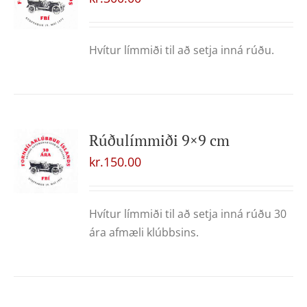
Hvítur límmiði til að setja inná rúðu.
Rúðulímmiði 9×9 cm
kr.
150.00
Hvítur límmiði til að setja inná rúðu 30
ára afmæli klúbbsins.