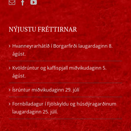
NÝJUSTU FRÉTTIRNAR
Hvanneyrarhátíð í Borgarfirði laugardaginn 8.
ágúst.
Kvöldrúntur og kaffispjall miðvikudaginn 5.
ágúst.
Ísrúntur miðvikudaginn 29. júlí
Fornbíladagur í Fjölskyldu og húsdýragarðinum
laugardaginn 25. júlí.