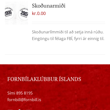
Skoðunarmiði
kr.
0.00
Skoðunarlímmiði til að setja inná rúðu.
Eingöngu til félaga FBÍ, fyrri ár einnig til.
FORNBÍLAKLÚBBUR ÍSLANDS
Sími 895 8195
fornbill@fornbill.is