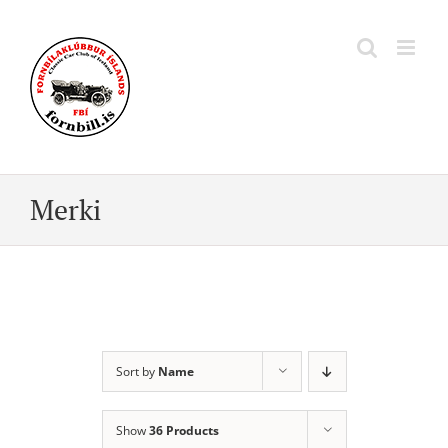
Skip
to
content
Merki
Sort by
Name
Show
36 Products