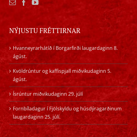
NÝJUSTU FRÉTTIRNAR
Hvanneyrarhátíð í Borgarfirði laugardaginn 8.
ágúst.
Kvöldrúntur og kaffispjall miðvikudaginn 5.
ágúst.
Ísrúntur miðvikudaginn 29. júlí
Fornbíladagur í Fjölskyldu og húsdýragarðinum
laugardaginn 25. júlí.