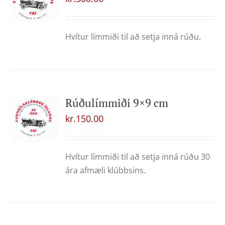
Hvítur límmiði til að setja inná rúðu.
Rúðulímmiði 9×9 cm
kr.
150.00
Hvítur límmiði til að setja inná rúðu 30
ára afmæli klúbbsins.