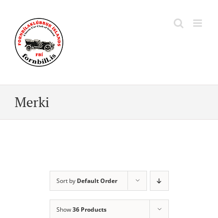
Skip
to
content
Merki
Sort by
Default Order
Show
36 Products