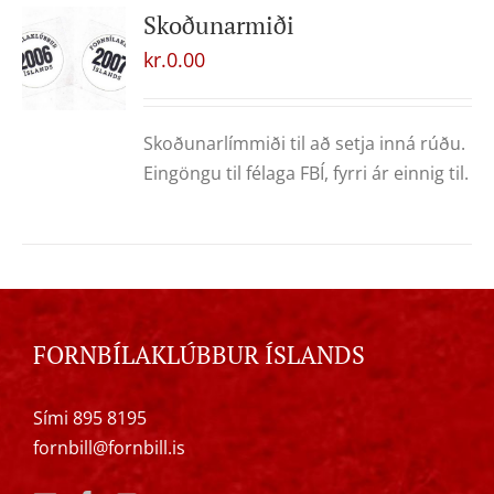
Skoðunarmiði
kr.
0.00
Skoðunarlímmiði til að setja inná rúðu.
Eingöngu til félaga FBÍ, fyrri ár einnig til.
FORNBÍLAKLÚBBUR ÍSLANDS
Sími 895 8195
fornbill@fornbill.is