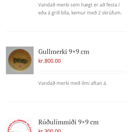
Vandað merki sem hægt er að festa í
eða á grill bíla, kemur með 2 skrúfum.
Gullmerki 9×9 cm
kr.
800.00
Vandað merki með lími aftan á.
Rúðulímmiði 9×9 cm
kr.
300.00