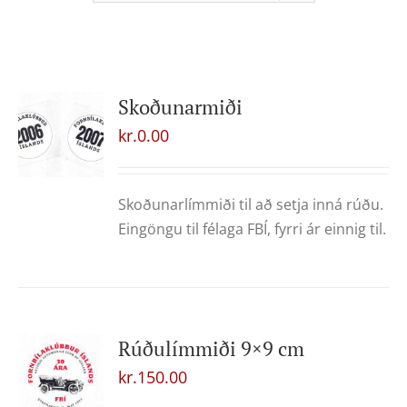
Skoðunarmiði
kr.
0.00
Skoðunarlímmiði til að setja inná rúðu.
Eingöngu til félaga FBÍ, fyrri ár einnig til.
Rúðulímmiði 9×9 cm
kr.
150.00