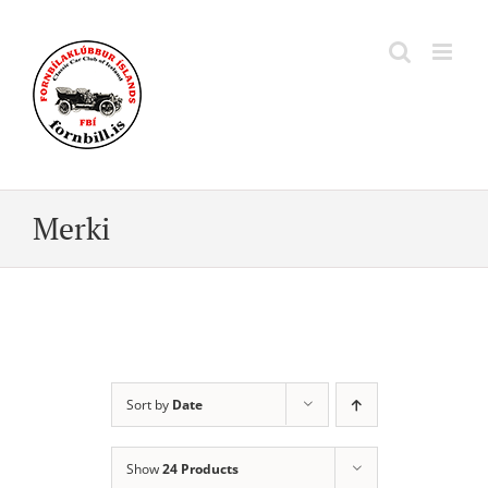
Skip
to
content
Merki
Sort by
Date
Show
24 Products