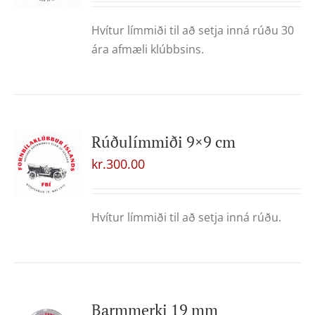
Hvítur límmiði til að setja inná rúðu 30
ára afmæli klúbbsins.
Rúðulímmiði 9×9 cm
kr.
300.00
Hvítur límmiði til að setja inná rúðu.
Barmmerki 19 mm