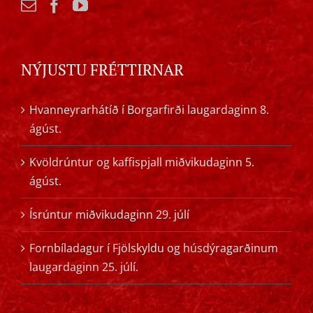
NÝJUSTU FRÉTTIRNAR
Hvanneyrarhátíð í Borgarfirði laugardaginn 8.
ágúst.
Kvöldrúntur og kaffispjall miðvikudaginn 5.
ágúst.
Ísrúntur miðvikudaginn 29. júlí
Fornbíladagur í Fjölskyldu og húsdýragarðinum
laugardaginn 25. júlí.