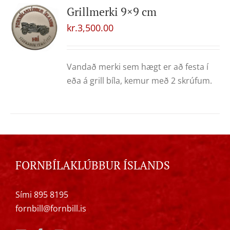
Grillmerki 9×9 cm
kr.
3,500.00
Vandað merki sem hægt er að festa í
eða á grill bíla, kemur með 2 skrúfum.
FORNBÍLAKLÚBBUR ÍSLANDS
Sími 895 8195
fornbill@fornbill.is