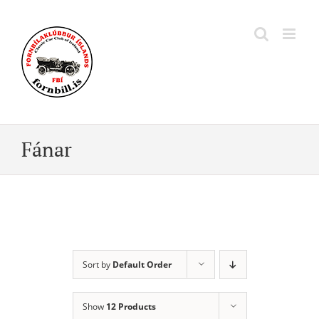
Skip
to
content
Fánar
Sort by
Default Order
Show
12 Products