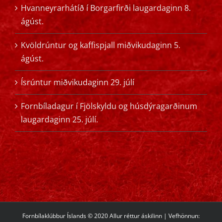
Hvanneyrarhátíð í Borgarfirði laugardaginn 8.
ágúst.
Kvöldrúntur og kaffispjall miðvikudaginn 5.
ágúst.
Ísrúntur miðvikudaginn 29. júlí
Fornbíladagur í Fjölskyldu og húsdýragarðinum
laugardaginn 25. júlí.
Fornbílaklúbbur Íslands © 2020 Allur réttur áskilinn | Vefhönnun: