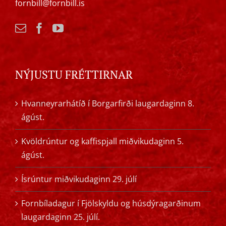
fornbill@fornbill.is
NÝJUSTU FRÉTTIRNAR
Hvanneyrarhátíð í Borgarfirði laugardaginn 8.
ágúst.
Kvöldrúntur og kaffispjall miðvikudaginn 5.
ágúst.
Ísrúntur miðvikudaginn 29. júlí
Fornbíladagur í Fjölskyldu og húsdýragarðinum
laugardaginn 25. júlí.