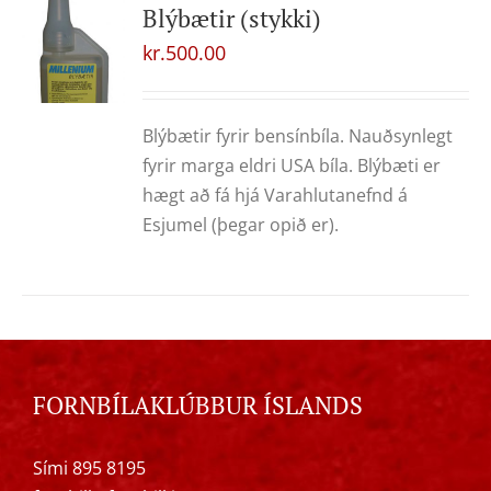
Blýbætir (stykki)
kr.
500.00
Blýbætir fyrir bensínbíla. Nauðsynlegt
fyrir marga eldri USA bíla. Blýbæti er
hægt að fá hjá Varahlutanefnd á
Esjumel (þegar opið er).
FORNBÍLAKLÚBBUR ÍSLANDS
Sími 895 8195