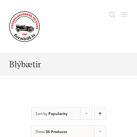
Skip
to
content
Blýbætir
Sort by
Popularity
Show
36 Products