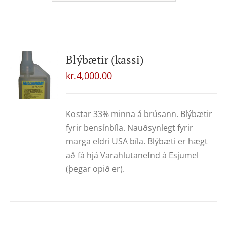
Blýbætir (kassi)
kr.
4,000.00
Kostar 33% minna á brúsann. Blýbætir
fyrir bensínbíla. Nauðsynlegt fyrir
marga eldri USA bíla. Blýbæti er hægt
að fá hjá Varahlutanefnd á Esjumel
(þegar opið er).