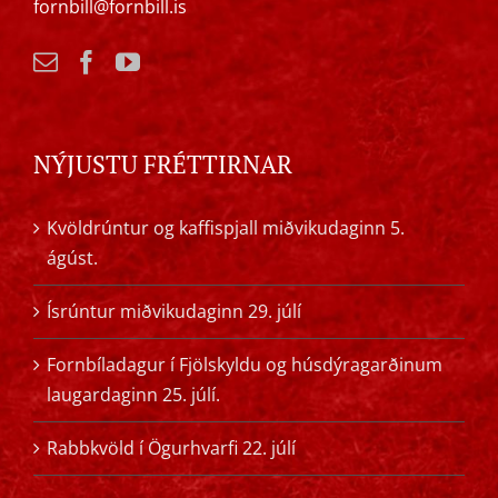
fornbill@fornbill.is
NÝJUSTU FRÉTTIRNAR
Kvöldrúntur og kaffispjall miðvikudaginn 5.
ágúst.
Ísrúntur miðvikudaginn 29. júlí
Fornbíladagur í Fjölskyldu og húsdýragarðinum
laugardaginn 25. júlí.
Rabbkvöld í Ögurhvarfi 22. júlí