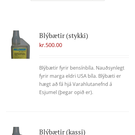
Blýbætir (stykki)
kr.
500.00
Blýbætir fyrir bensínbíla. Nauðsynlegt
fyrir marga eldri USA bíla. Blýbæti er
hægt að fá hjá Varahlutanefnd á
Esjumel (þegar opið er).
Blýbætir (kassi)