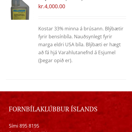
kr.
4,000.00
Kostar 33% minna á brúsann. Blýbætir
fyrir bensínbíla. Nauðsynlegt fyrir
marga eldri USA bíla. Blýbæti er hægt
að fá hjá Varahlutanefnd á Esjumel
(þegar opið er).
FORNBÍLAKLÚBBUR ÍSLANDS
Sími 895 8195