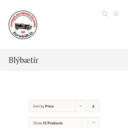
Skip
to
content
Blýbætir
Sort by
Price
Show
12 Products