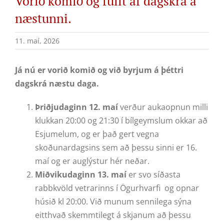
Vorið komið og fullt af dagskrá á
næstunni.
11. maí, 2026
Já nú er vorið komið og við byrjum á þéttri
dagskrá næstu daga.
Þriðjudaginn 12. maí
verður aukaopnun milli
klukkan 20:00 og 21:30 í bílgeymslum okkar að
Esjumelum, og er það gert vegna
skoðunardagsins sem að þessu sinni er 16.
maí og er auglýstur hér neðar.
Miðvikudaginn 13. maí
er svo síðasta
rabbkvöld vetrarinns í Ögurhvarfi og opnar
húsið kl 20:00. Við munum sennilega sýna
eitthvað skemmtilegt á skjanum að þessu