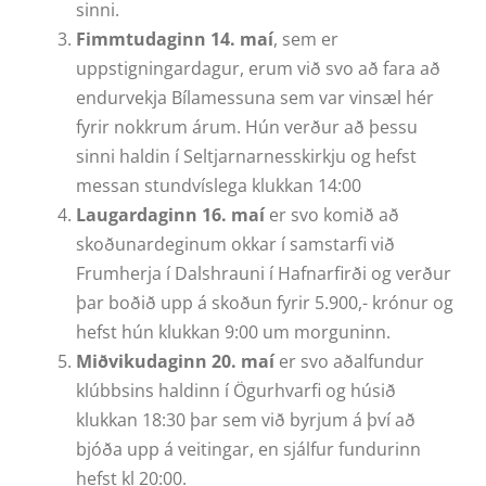
sinni.
Fimmtudaginn 14. maí
, sem er
uppstigningardagur, erum við svo að fara að
endurvekja Bílamessuna sem var vinsæl hér
fyrir nokkrum árum. Hún verður að þessu
sinni haldin í Seltjarnarnesskirkju og hefst
messan stundvíslega klukkan 14:00
Laugardaginn 16. maí
er svo komið að
skoðunardeginum okkar í samstarfi við
Frumherja í Dalshrauni í Hafnarfirði og verður
þar boðið upp á skoðun fyrir 5.900,- krónur og
hefst hún klukkan 9:00 um morguninn.
Miðvikudaginn 20. maí
er svo aðalfundur
klúbbsins haldinn í Ögurhvarfi og húsið
klukkan 18:30 þar sem við byrjum á því að
bjóða upp á veitingar, en sjálfur fundurinn
hefst kl 20:00.