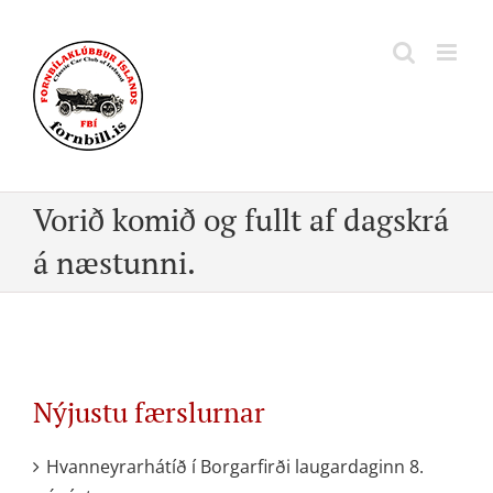
Skip
to
content
Vorið komið og fullt af dagskrá
á næstunni.
Nýjustu færslurnar
Hvanneyrarhátíð í Borgarfirði laugardaginn 8.