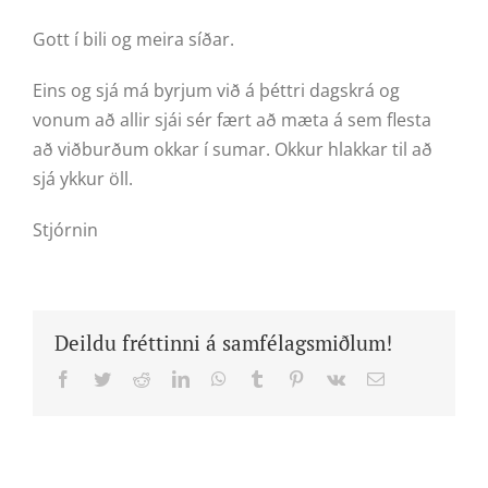
Gott í bili og meira síðar.
Eins og sjá má byrjum við á þéttri dagskrá og
vonum að allir sjái sér fært að mæta á sem flesta
að viðburðum okkar í sumar. Okkur hlakkar til að
sjá ykkur öll.
Stjórnin
Deildu fréttinni á samfélagsmiðlum!
Facebook
Twitter
Reddit
LinkedIn
WhatsApp
Tumblr
Pinterest
Vk
Email