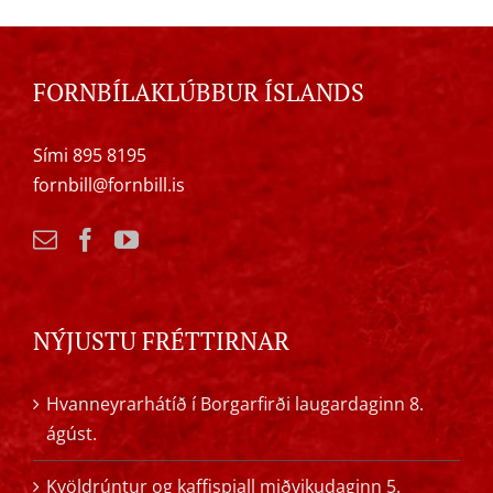
FORNBÍLAKLÚBBUR ÍSLANDS
Sími 895 8195
fornbill@fornbill.is
NÝJUSTU FRÉTTIRNAR
Hvanneyrarhátíð í Borgarfirði laugardaginn 8.
ágúst.
Kvöldrúntur og kaffispjall miðvikudaginn 5.