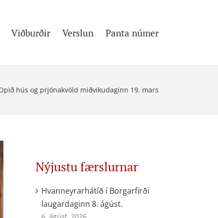
Viðburðir
Verslun
Panta númer
Opið hús og prjónakvöld miðvikudaginn 19. mars
Nýjustu færslurnar
Hvanneyrarhátíð í Borgarfirði
laugardaginn 8. ágúst.
6. ágúst, 2026