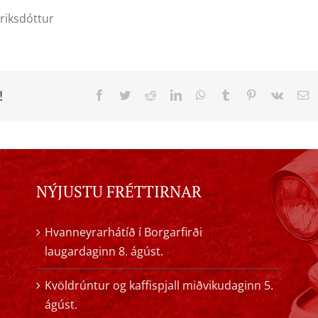
riksdóttur
!
Facebook
Twitter
Reddit
LinkedIn
WhatsApp
Tumblr
Pinterest
Vk
E
NÝJUSTU FRÉTTIRNAR
Hvanneyrarhátíð í Borgarfirði
laugardaginn 8. ágúst.
Kvöldrúntur og kaffispjall miðvikudaginn 5.
ágúst.