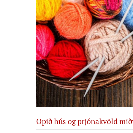
Opið hús og prjónakvöld mið