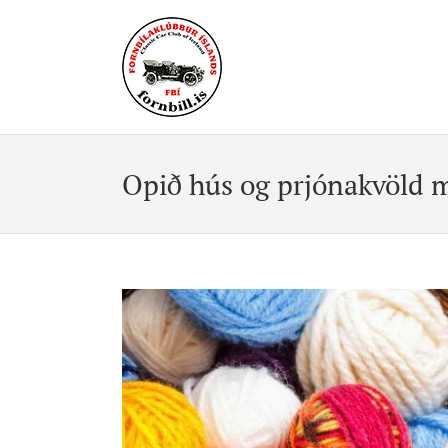
Skip
to
content
Opið hús og prjónakvöld 
View
Larger
Image