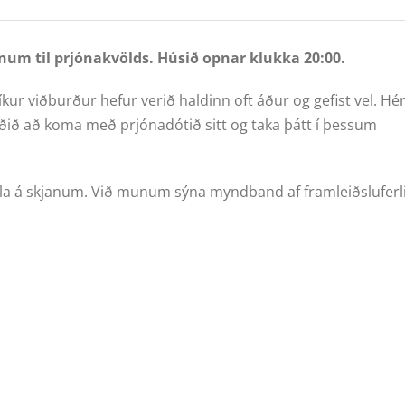
num til prjónakvölds. Húsið opnar klukka 20:00.
íkur viðburður hefur verið haldinn oft áður og gefist vel. Hé
ð að koma með prjónadótið sitt og taka þátt í þessum
lla á skjanum. Við munum sýna myndband af framleiðsluferl