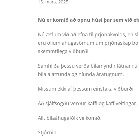
15. mars, 2025
Nú er komið að opnu húsi þar sem við ef
Nú ætlum við að efna til prjónakvölds, en sl
eru öllum áhugasömum um prjónaskap boði
skemmtilega viðburði.
Samhliða þessu verða bílamyndir látnar rú
bíla á áttunda og níunda áratugnum.
Missum ekki af þessum einstaka viðburði.
Að sjálfsögðu verður kaffi og kaffiveitingar.
Allt bílaáhugafólk velkomið.
Stjórnin.