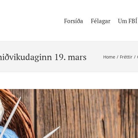
Forsíða
Félagar
Um FBÍ
miðvikudaginn 19. mars
Home
/
Fréttir
/