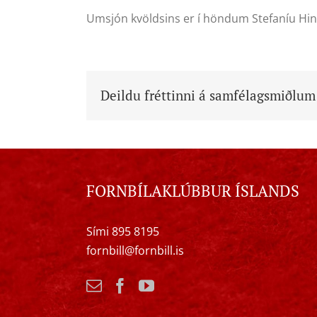
Umsjón kvöldsins er í höndum Stefaníu Hin
Deildu fréttinni á samfélagsmiðlum
FORNBÍLAKLÚBBUR ÍSLANDS
Sími 895 8195
fornbill@fornbill.is