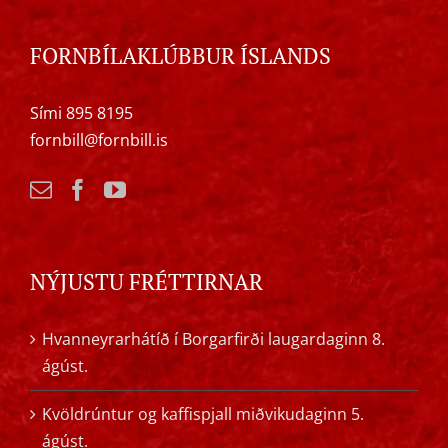
FORNBÍLAKLÚBBUR ÍSLANDS
Sími 895 8195
fornbill@fornbill.is
NÝJUSTU FRÉTTIRNAR
Hvanneyrarhátíð í Borgarfirði laugardaginn 8.
ágúst.
Kvöldrúntur og kaffispjall miðvikudaginn 5.
ágúst.