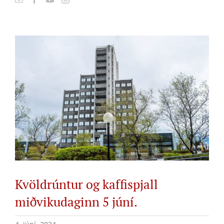
View
Larger
Image
Kvöldrúntur og kaffispjall
miðvikudaginn 5 júní.