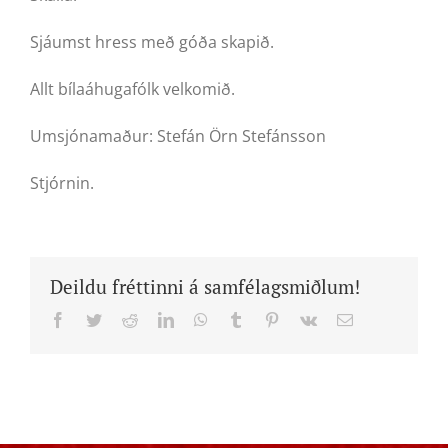
Sjáumst hress með góða skapið.
Allt bílaáhugafólk velkomið.
Umsjónamaður: Stefán Örn Stefánsson
Stjórnin.
Deildu fréttinni á samfélagsmiðlum!
Facebook
Twitter
Reddit
LinkedIn
WhatsApp
Tumblr
Pinterest
Vk
Email