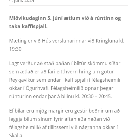
4. júní, 2024
Miðvikudaginn 5. júní ætlum við á rúntinn og
taka kaffispjall.
Mæting er við Hús verslunarinnar við Kringluna kl.
19:30.
Lagt verður að stað þaðan í bíltúr skömmu síðar
sem ætlað er að fari eitthvern hring um götur
Reykjavíkur sem endar í kaffispjalli í félagsheimili
okkar í Ögurhvafi. Félagsheimilið opnar þegar
rúnturinn endar þar á bilinu kl. 20:30 – 20:45.
Ef bílar eru mjög margir eru gestir beðnir um að
leggja bílum sínum fyrir aftan eða neðan við
félagsheimilið af tillitssemi við nágranna okkar í
Skalla.