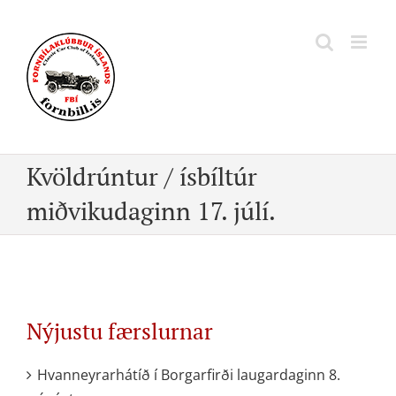
Skip
to
content
Kvöldrúntur / ísbíltúr
miðvikudaginn 17. júlí.
Nýjustu færslurnar
Hvanneyrarhátíð í Borgarfirði laugardaginn 8.