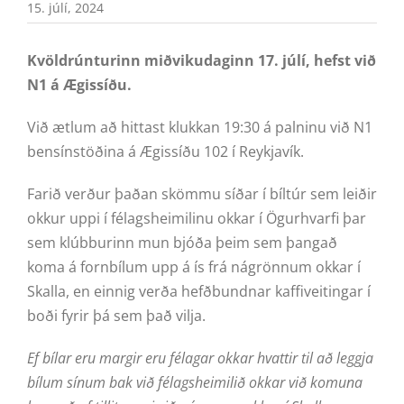
15. júlí, 2024
Kvöldrúnturinn miðvikudaginn 17. júlí, hefst við
N1 á Ægissíðu.
Við ætlum að hittast klukkan 19:30 á palninu við N1
bensínstöðina á Ægissíðu 102 í Reykjavík.
Farið verður þaðan skömmu síðar í bíltúr sem leiðir
okkur uppi í félagsheimilinu okkar í Ögurhvarfi þar
sem klúbburinn mun bjóða þeim sem þangað
koma á fornbílum upp á ís frá nágrönnum okkar í
Skalla, en einnig verða hefðbundnar kaffiveitingar í
boði fyrir þá sem það vilja.
Ef bílar eru margir eru félagar okkar hvattir til að leggja
bílum sínum bak við félagsheimilið okkar við komuna