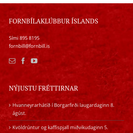
FORNBÍLAKLÚBBUR ÍSLANDS
Sími 895 8195
fornbill@fornbill.is
NÝJUSTU FRÉTTIRNAR
Hvanneyrarhátíð í Borgarfirði laugardaginn 8.
ágúst.
Kvöldrúntur og kaffispjall miðvikudaginn 5.