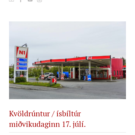
View
Larger
Image
Kvöldrúntur / ísbíltúr
miðvikudaginn 17. júlí.