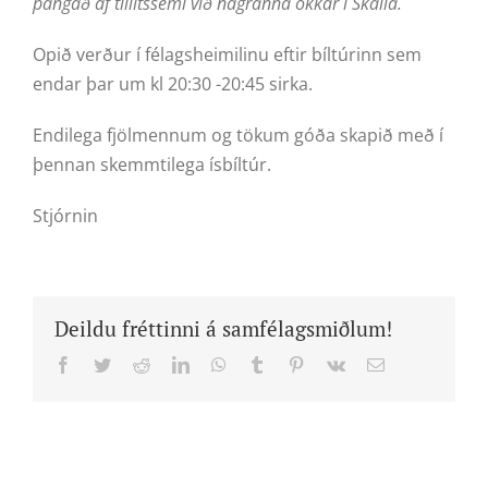
þangað af tillitssemi við nágranna okkar í Skalla.
Opið verður í félagsheimilinu eftir bíltúrinn sem
endar þar um kl 20:30 -20:45 sirka.
Endilega fjölmennum og tökum góða skapið með í
þennan skemmtilega ísbíltúr.
Stjórnin
Deildu fréttinni á samfélagsmiðlum!
Facebook
Twitter
Reddit
LinkedIn
WhatsApp
Tumblr
Pinterest
Vk
Email