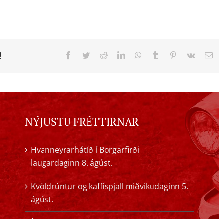
!
Facebook
Twitter
Reddit
LinkedIn
WhatsApp
Tumblr
Pinterest
Vk
E
NÝJUSTU FRÉTTIRNAR
Hvanneyrarhátíð í Borgarfirði
laugardaginn 8. ágúst.
Kvöldrúntur og kaffispjall miðvikudaginn 5.
ágúst.