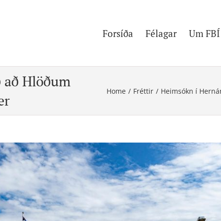
Forsíða
Félagar
Um FBÍ
ð að Hlöðum
Home
/
Fréttir
/
Heimsókn í Herná
er