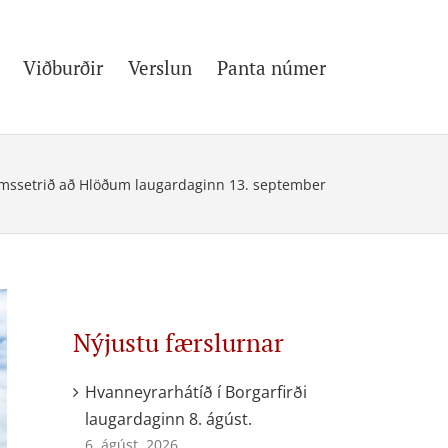
Viðburðir
Verslun
Panta númer
mssetrið að Hlöðum laugardaginn 13. september
Nýjustu færslurnar
Hvanneyrarhátíð í Borgarfirði
laugardaginn 8. ágúst.
6. ágúst, 2026