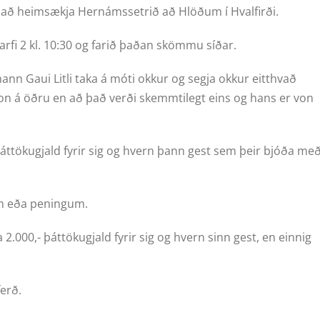
 að heimsækja Hernámssetrið að Hlöðum í Hvalfirði.
arfi 2 kl. 10:30 og farið þaðan skömmu síðar.
n Gaui Litli taka á móti okkur og segja okkur eitthvað
 von á öðru en að það verði skemmtilegt eins og hans er von
áttökugjald fyrir sig og hvern þann gest sem þeir bjóða me
m eða peningum.
000,- þáttökugjald fyrir sig og hvern sinn gest, en einnig
ferð.