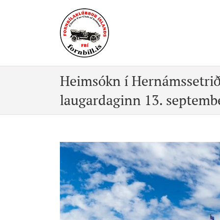
Skip
to
content
Heimsókn í Hernámssetri
laugardaginn 13. septemb
View
Larger
Image