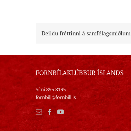
Deildu fréttinni á samfélagsmiðlum
FORNBÍLAKLÚBBUR ÍSLANDS
Sími 895 8195
fornbill@fornbill.is