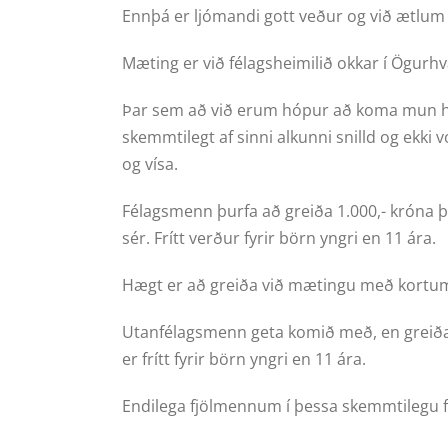
Ennþá er ljómandi gott veður og við ætlum
Mæting er við félagsheimilið okkar í Ögurhv
Þar sem að við erum hópur að koma mun han
skemmtilegt af sinni alkunni snilld og ekki
og vísa.
Félagsmenn þurfa að greiða 1.000,- króna þ
sér. Frítt verður fyrir börn yngri en 11 ára.
Hægt er að greiða við mætingu með kortu
Utanfélagsmenn geta komið með, en greiða 2.
er frítt fyrir börn yngri en 11 ára.
Endilega fjölmennum í þessa skemmtilegu 