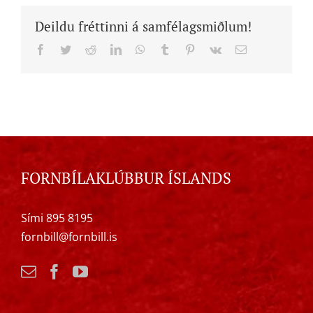
Deildu fréttinni á samfélagsmiðlum!
Facebook
Twitter
Reddit
LinkedIn
WhatsApp
Tumblr
Pinterest
Vk
Email
FORNBÍLAKLÚBBUR ÍSLANDS
Sími 895 8195
fornbill@fornbill.is