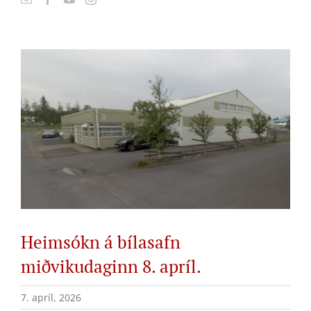
View
Larger
Image
Heimsókn á bílasafn
miðvikudaginn 8. apríl.
7. apríl, 2026