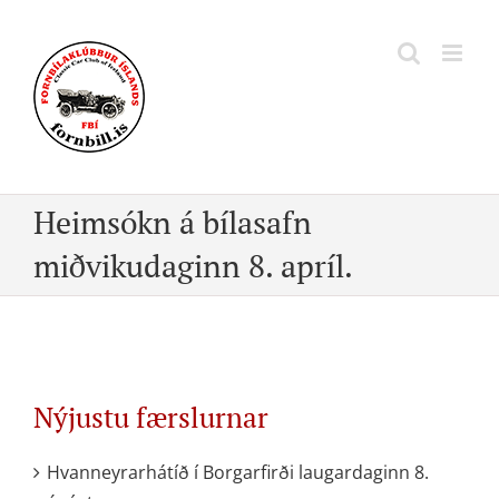
Skip
to
content
Heimsókn á bílasafn
miðvikudaginn 8. apríl.
Nýjustu færslurnar
Hvanneyrarhátíð í Borgarfirði laugardaginn 8.