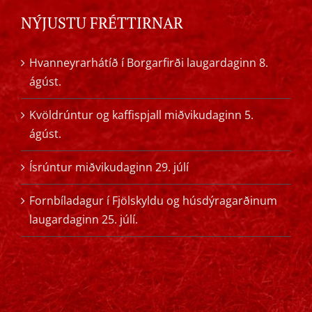
NÝJUSTU FRÉTTIRNAR
Hvanneyrarhátíð í Borgarfirði laugardaginn 8.
ágúst.
Kvöldrúntur og kaffispjall miðvikudaginn 5.
ágúst.
Ísrúntur miðvikudaginn 29. júlí
Fornbíladagur í Fjölskyldu og húsdýragarðinum
laugardaginn 25. júlí.