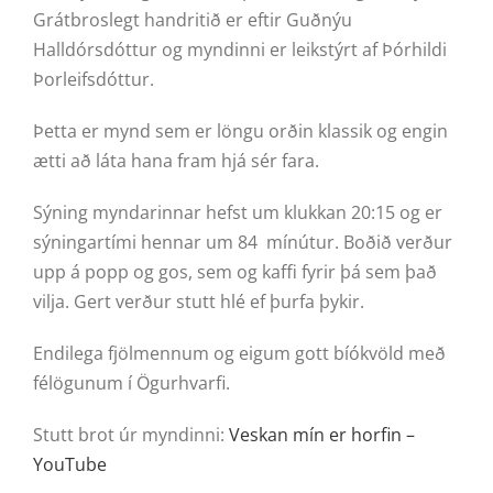
Grátbroslegt handritið er eftir Guðnýu
Halldórsdóttur og myndinni er leikstýrt af Þórhildi
Þorleifsdóttur.
Þetta er mynd sem er löngu orðin klassik og engin
ætti að láta hana fram hjá sér fara.
Sýning myndarinnar hefst um klukkan 20:15 og er
sýningartími hennar um 84 mínútur. Boðið verður
upp á popp og gos, sem og kaffi fyrir þá sem það
vilja. Gert verður stutt hlé ef þurfa þykir.
Endilega fjölmennum og eigum gott bíókvöld með
félögunum í Ögurhvarfi.
Stutt brot úr myndinni:
Veskan mín er horfin –
YouTube