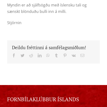
Myndin er að sjálfsögðu með íslensku tali og
sænskt blönduðu bulli inn á milli.
Stjórnin
Deildu fréttinni á samfélagsmiðlum!
Facebook
Twitter
Reddit
LinkedIn
WhatsApp
Tumblr
Pinterest
Vk
Email
FORNBÍLAKLÚBBUR ÍSLANDS