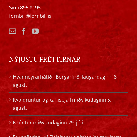
Sími 895 8195
fornbill@fornbill.is
NÝJUSTU FRÉTTIRNAR
Hvanneyrarhátíð í Borgarfirði laugardaginn 8.
ágúst.
Kvöldrúntur og kaffispjall miðvikudaginn 5.
ágúst.
Ísrúntur miðvikudaginn 29. júlí