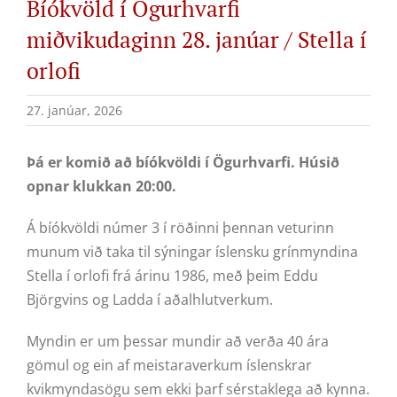
Bíókvöld í Ögurhvarfi
miðvikudaginn 28. janúar / Stella í
orlofi
27. janúar, 2026
Þá er komið að bíókvöldi í Ögurhvarfi. Húsið
opnar klukkan 20:00.
Á bíókvöldi númer 3 í röðinni þennan veturinn
munum við taka til sýningar íslensku grínmyndina
Stella í orlofi frá árinu 1986, með þeim Eddu
Björgvins og Ladda í aðalhlutverkum.
Myndin er um þessar mundir að verða 40 ára
gömul og ein af meistaraverkum íslenskrar
kvikmyndasögu sem ekki þarf sérstaklega að kynna.