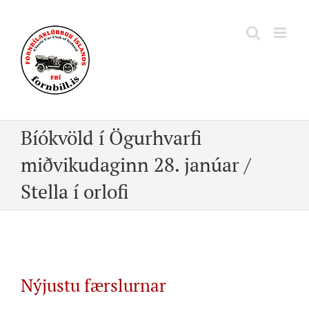
Skip
to
content
Bíókvöld í Ögurhvarfi
miðvikudaginn 28. janúar /
Stella í orlofi
Nýjustu færslurnar