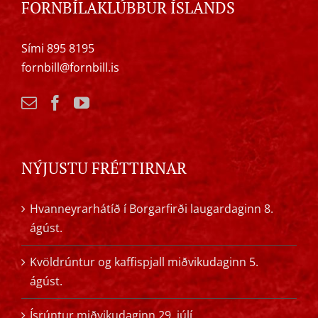
FORNBÍLAKLÚBBUR ÍSLANDS
Sími 895 8195
fornbill@fornbill.is
NÝJUSTU FRÉTTIRNAR
Hvanneyrarhátíð í Borgarfirði laugardaginn 8.
ágúst.
Kvöldrúntur og kaffispjall miðvikudaginn 5.
ágúst.
Ísrúntur miðvikudaginn 29. júlí