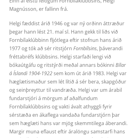
Einn af elstu félögum Fornbílaklúbbsins, Helgi
Magnússon, er fallinn frá.
Helgi fæddist árið 1946 og var ný orðinn áttræður
þegar hann lést 21. maí sl. Hann gekk til liðs við
Fornbílaklúbbinn fljótlega eftir stofnun hans árið
1977 og tók að sér ritstjórn
Fornbílsins
, þáverandi
fréttabréfs klúbbsins. Helgi starfaði lengi við
bókaútgáfu og ritstýrði meðal annars bókinni
Bílar
á Íslandi 1904-1922
sem kom út árið 1983. Helgi var
hæglætismaður sem lét lítið á sér bera, skapgóður
og seinþreyttur til vandræða. Helgi var um árabil
fundarstjóri á mörgum af aðalfundum
Fornbílaklúbbsins og vakti ávalt athyggli fyrir
sérstæða en ákaflega vandaða fundarstjórn þar
sem hæglæti hans var mjög skemmtilega áberandi.
Margir muna eflaust eftir áralöngu samstarfi hans