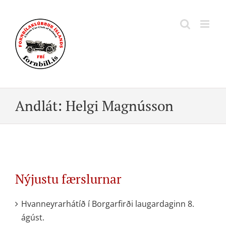
Skip
to
content
Andlát: Helgi Magnússon
Nýjustu færslurnar
Hvanneyrarhátíð í Borgarfirði laugardaginn 8.
ágúst.