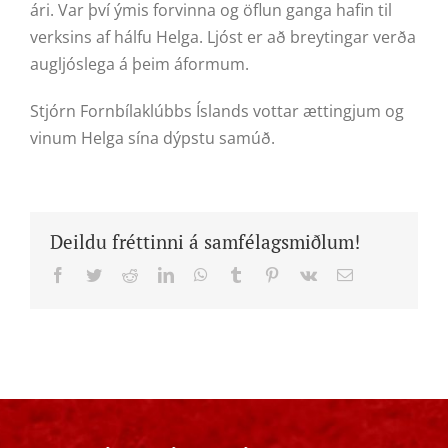
ári. Var því ýmis forvinna og öflun ganga hafin til
verksins af hálfu Helga. Ljóst er að breytingar verða
augljóslega á þeim áformum.
Stjórn Fornbílaklúbbs Íslands vottar ættingjum og
vinum Helga sína dýpstu samúð.
Deildu fréttinni á samfélagsmiðlum!
Facebook
Twitter
Reddit
LinkedIn
WhatsApp
Tumblr
Pinterest
Vk
Email