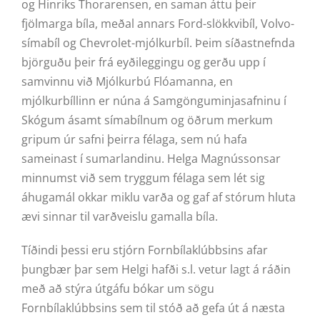
og Hinriks Thorarensen, en saman áttu þeir
fjölmarga bíla, meðal annars Ford-slökkvibíl, Volvo-
símabíl og Chevrolet-mjólkurbíl. Þeim síðastnefnda
björguðu þeir frá eyðileggingu og gerðu upp í
samvinnu við Mjólkurbú Flóamanna, en
mjólkurbíllinn er núna á Samgönguminjasafninu í
Skógum ásamt símabílnum og öðrum merkum
gripum úr safni þeirra félaga, sem nú hafa
sameinast í sumarlandinu. Helga Magnússonsar
minnumst við sem tryggum félaga sem lét sig
áhugamál okkar miklu varða og gaf af stórum hluta
ævi sinnar til varðveislu gamalla bíla.
Tíðindi þessi eru stjórn Fornbílaklúbbsins afar
þungbær þar sem Helgi hafði s.l. vetur lagt á ráðin
með að stýra útgáfu bókar um sögu
Fornbílaklúbbsins sem til stóð að gefa út á næsta