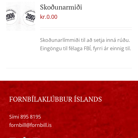
Skoðunarmiði
kr.
0.00
Skoðunarlímmiði til að setja inná rúðu.
Eingöngu til félaga FBÍ, fyrri ár einnig til.
FORNBÍLAKLÚBBUR ÍSLANDS
Sími 895 8195
fornbill@fornbill.is