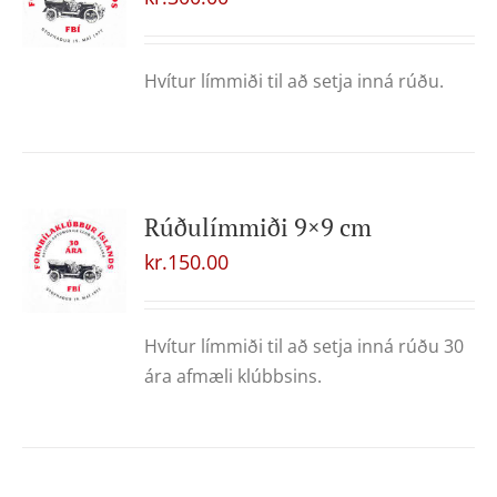
Hvítur límmiði til að setja inná rúðu.
Rúðulímmiði 9×9 cm
kr.
150.00
Hvítur límmiði til að setja inná rúðu 30
ára afmæli klúbbsins.