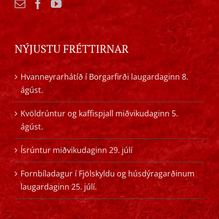
NÝJUSTU FRÉTTIRNAR
Hvanneyrarhátíð í Borgarfirði laugardaginn 8.
ágúst.
Kvöldrúntur og kaffispjall miðvikudaginn 5.
ágúst.
Ísrúntur miðvikudaginn 29. júlí
Fornbíladagur í Fjölskyldu og húsdýragarðinum
laugardaginn 25. júlí.