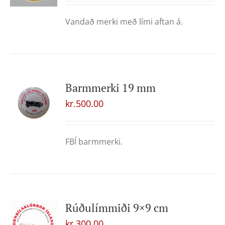
Vandað merki með lími aftan á.
Barmmerki 19 mm
kr.
500.00
FBÍ barmmerki.
Rúðulímmiði 9×9 cm
kr.
300.00