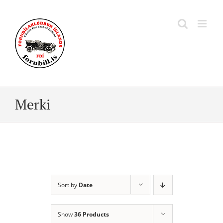
Skip
to
content
Merki
Sort by
Date
Show
36 Products