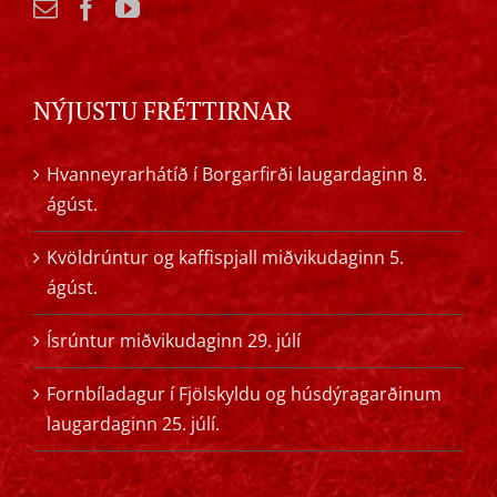
NÝJUSTU FRÉTTIRNAR
Hvanneyrarhátíð í Borgarfirði laugardaginn 8.
ágúst.
Kvöldrúntur og kaffispjall miðvikudaginn 5.
ágúst.
Ísrúntur miðvikudaginn 29. júlí
Fornbíladagur í Fjölskyldu og húsdýragarðinum
laugardaginn 25. júlí.