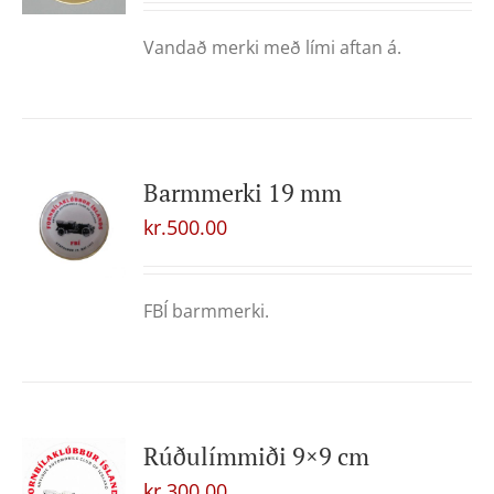
Vandað merki með lími aftan á.
Barmmerki 19 mm
kr.
500.00
FBÍ barmmerki.
Rúðulímmiði 9×9 cm
kr.
300.00