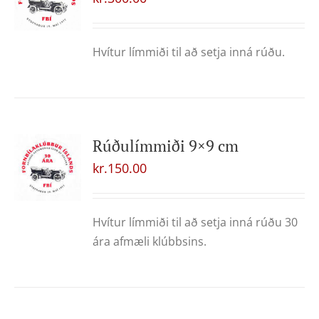
Hvítur límmiði til að setja inná rúðu.
Rúðulímmiði 9×9 cm
kr.
150.00
Hvítur límmiði til að setja inná rúðu 30
ára afmæli klúbbsins.