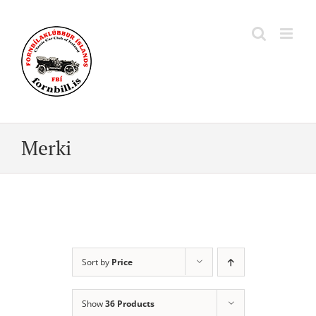
Skip
to
content
Merki
Sort by
Price
Show
36 Products