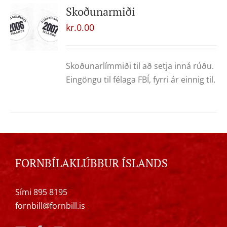
Skoðunarmiði
kr.
0.00
Skoðunarlímmiði til að setja inná rúðu.
Eingöngu til félaga FBÍ, fyrri ár einnig til.
FORNBÍLAKLÚBBUR ÍSLANDS
Sími 895 8195
fornbill@fornbill.is