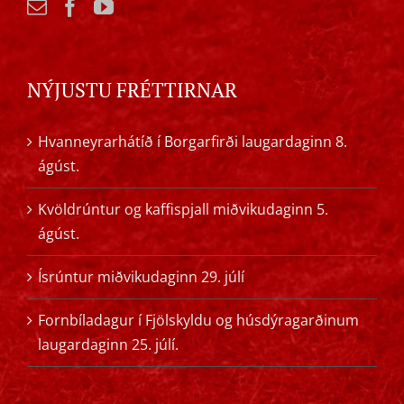
NÝJUSTU FRÉTTIRNAR
Hvanneyrarhátíð í Borgarfirði laugardaginn 8.
ágúst.
Kvöldrúntur og kaffispjall miðvikudaginn 5.
ágúst.
Ísrúntur miðvikudaginn 29. júlí
Fornbíladagur í Fjölskyldu og húsdýragarðinum
laugardaginn 25. júlí.