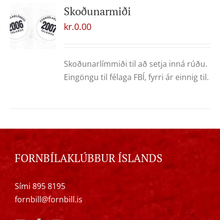
Skoðunarmiði
kr.
0.00
Skoðunarlímmiði til að setja inná rúðu.
Eingöngu til félaga FBÍ, fyrri ár einnig til.
FORNBÍLAKLÚBBUR ÍSLANDS
Sími 895 8195
fornbill@fornbill.is