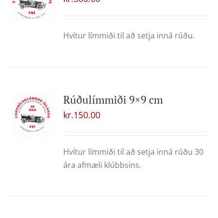
Hvítur límmiði til að setja inná rúðu.
Rúðulímmiði 9×9 cm
kr.
150.00
Hvítur límmiði til að setja inná rúðu 30
ára afmæli klúbbsins.