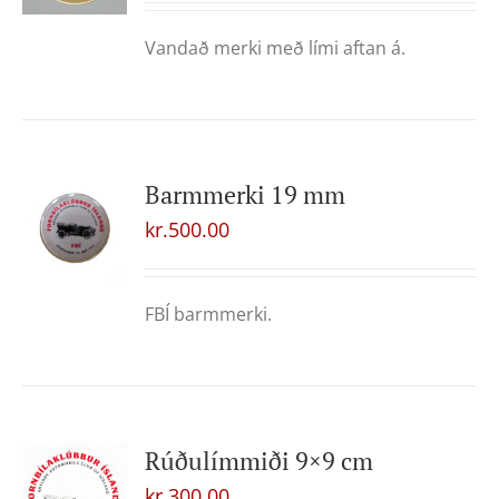
Vandað merki með lími aftan á.
Barmmerki 19 mm
kr.
500.00
FBÍ barmmerki.
Rúðulímmiði 9×9 cm
kr.
300.00