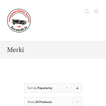
Skip
to
content
Merki
Sort by
Popularity
Show
24 Products