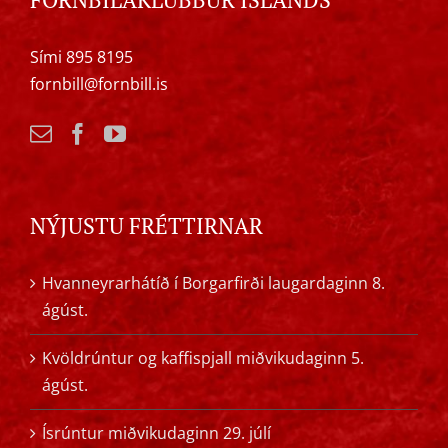
Sími 895 8195
fornbill@fornbill.is
NÝJUSTU FRÉTTIRNAR
Hvanneyrarhátíð í Borgarfirði laugardaginn 8.
ágúst.
Kvöldrúntur og kaffispjall miðvikudaginn 5.
ágúst.
Ísrúntur miðvikudaginn 29. júlí