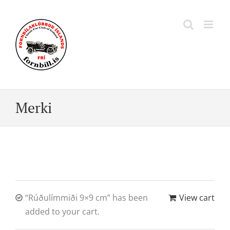
Skip
to
content
Merki
“Rúðulímmiði 9×9 cm” has been
View cart
added to your cart.