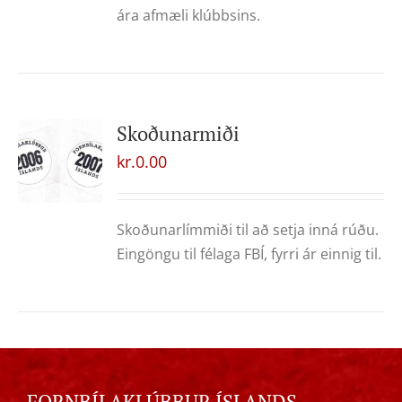
ára afmæli klúbbsins.
Skoðunarmiði
kr.
0.00
Skoðunarlímmiði til að setja inná rúðu.
Eingöngu til félaga FBÍ, fyrri ár einnig til.
FORNBÍLAKLÚBBUR ÍSLANDS