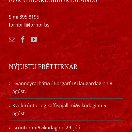
Sími 895 8195
fornbill@fornbill.is
NÝJUSTU FRÉTTIRNAR
Hvanneyrarhátíð í Borgarfirði laugardaginn 8.
ágúst.
Kvöldrúntur og kaffispjall miðvikudaginn 5.
ágúst.
Ísrúntur miðvikudaginn 29. júlí