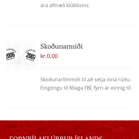
ára afmæli klúbbsins.
Skoðunarmiði
kr.
0.00
Skoðunarlímmiði til að setja inná rúðu.
Eingöngu til félaga FBÍ, fyrri ár einnig til.
FORNBÍLAKLÚBBUR ÍSLANDS