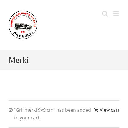
Skip
to
content
Merki
“Grillmerki 9×9 cm” has been added
View cart
to your cart.