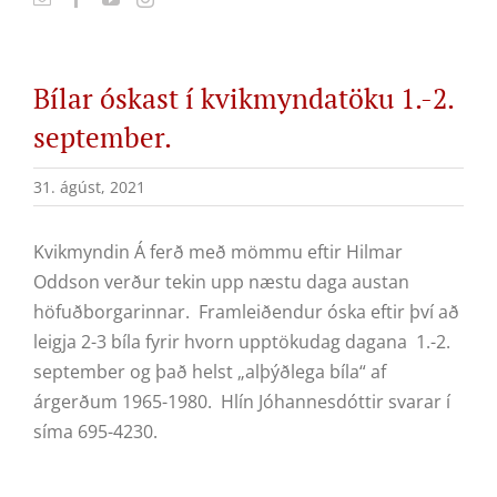
Bílar óskast í kvikmyndatöku 1.-2.
september.
31. ágúst, 2021
Kvikmyndin Á ferð með mömmu eftir Hilmar
Oddson verður tekin upp næstu daga austan
höfuðborgarinnar. Framleiðendur óska eftir því að
leigja 2-3 bíla fyrir hvorn upptökudag dagana 1.-2.
september og það helst „alþýðlega bíla“ af
árgerðum 1965-1980. Hlín Jóhannesdóttir svarar í
síma 695-4230.