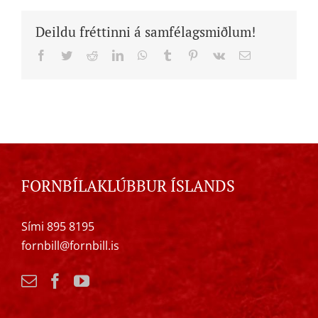
Deildu fréttinni á samfélagsmiðlum!
Facebook
Twitter
Reddit
LinkedIn
WhatsApp
Tumblr
Pinterest
Vk
Email
FORNBÍLAKLÚBBUR ÍSLANDS
Sími 895 8195
fornbill@fornbill.is