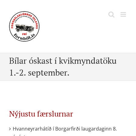
Skip
to
content
Bílar óskast í kvikmyndatöku
1.-2. september.
Nýjustu færslurnar
Hvanneyrarhátíð í Borgarfirði laugardaginn 8.