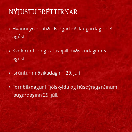
NÝJUSTU FRÉTTIRNAR
Hvanneyrarhátíð í Borgarfirði laugardaginn 8.
ágúst.
Kvöldrúntur og kaffispjall miðvikudaginn 5.
ágúst.
Ísrúntur miðvikudaginn 29. júlí
Fornbíladagur í Fjölskyldu og húsdýragarðinum
laugardaginn 25. júlí.