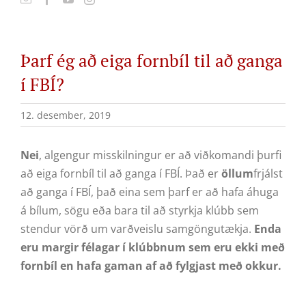
Þarf ég að eiga fornbíl til að ganga
í FBÍ?
12. desember, 2019
Nei
, algengur misskilningur er að viðkomandi þurfi
að eiga fornbíl til að ganga í FBÍ. Það er
öllum
frjálst
að ganga í FBÍ, það eina sem þarf er að hafa áhuga
á bílum, sögu eða bara til að styrkja klúbb sem
stendur vörð um varðveislu samgöngutækja.
Enda
eru margir félagar í klúbbnum sem eru ekki með
fornbíl en hafa gaman af að fylgjast með okkur.