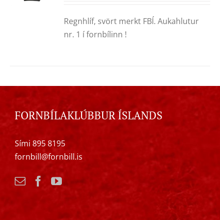
Regnhlíf, svört merkt FBÍ. Aukahlutur
nr. 1 í fornbílinn !
FORNBÍLAKLÚBBUR ÍSLANDS
Sími 895 8195
fornbill@fornbill.is