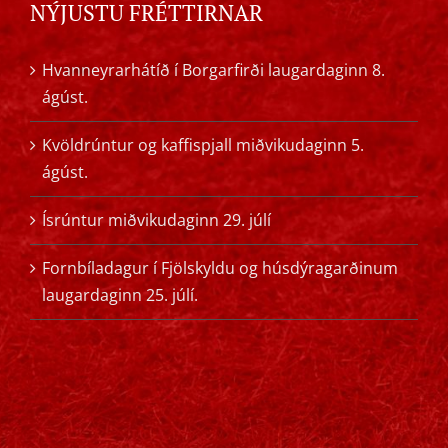
NÝJUSTU FRÉTTIRNAR
Hvanneyrarhátíð í Borgarfirði laugardaginn 8.
ágúst.
Kvöldrúntur og kaffispjall miðvikudaginn 5.
ágúst.
Ísrúntur miðvikudaginn 29. júlí
Fornbíladagur í Fjölskyldu og húsdýragarðinum
laugardaginn 25. júlí.