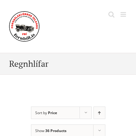
Skip
to
content
Regnhlífar
Sort by
Price
Show
36 Products