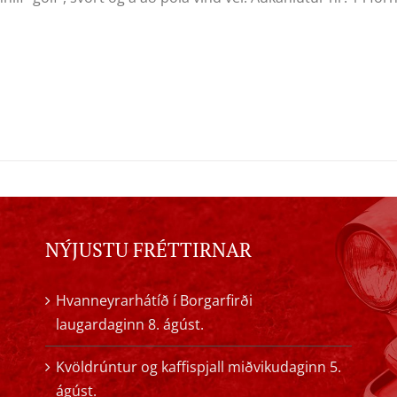
NÝJUSTU FRÉTTIRNAR
Hvanneyrarhátíð í Borgarfirði
laugardaginn 8. ágúst.
Kvöldrúntur og kaffispjall miðvikudaginn 5.
ágúst.