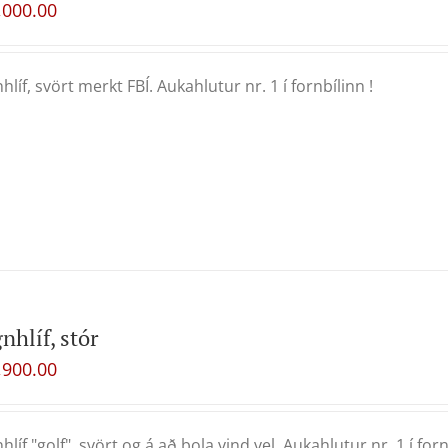
,000.00
hlíf, svört merkt FBÍ. Aukahlutur nr. 1 í fornbílinn !
nhlíf, stór
,900.00
hlíf "golf", svört og á að þola vind vel. Aukahlutur nr. 1 í forn