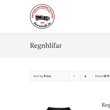
Skip
to
content
Regnhlífar
Sort by
Price
Show
36 P
Reg