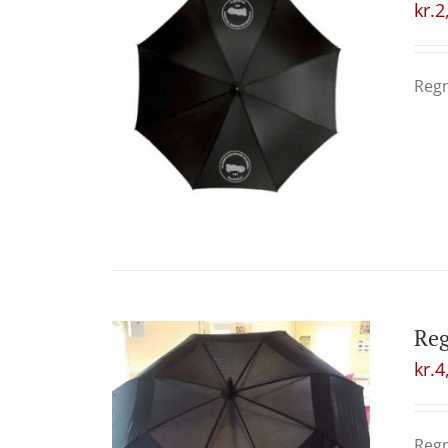
kr.
2
Regn
Reg
kr.
4
Regn