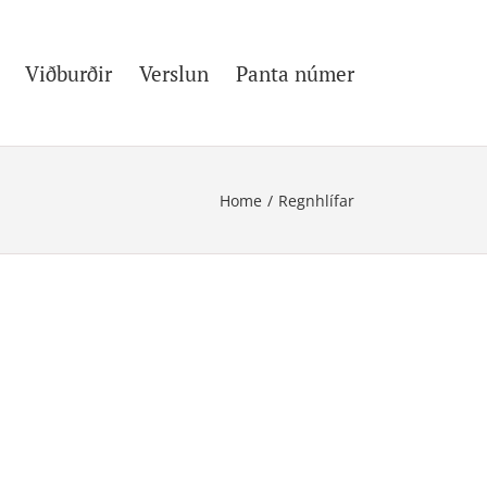
Viðburðir
Verslun
Panta númer
Home
/
Regnhlífar