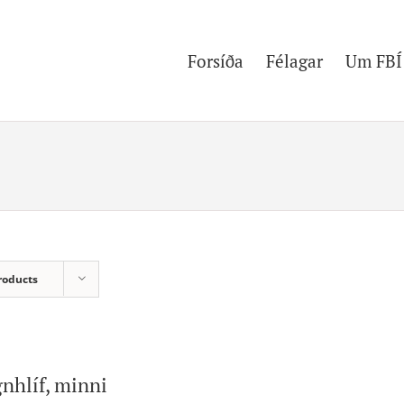
Forsíða
Félagar
Um FBÍ
roducts
nhlíf, minni