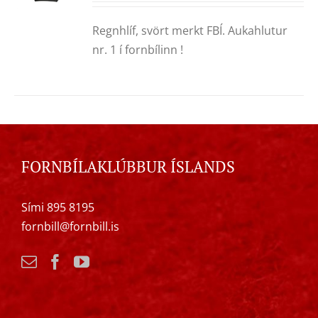
Regnhlíf, svört merkt FBÍ. Aukahlutur
nr. 1 í fornbílinn !
FORNBÍLAKLÚBBUR ÍSLANDS
Sími 895 8195
fornbill@fornbill.is