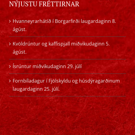
NÝJUSTU FRÉTTIRNAR
Hvanneyrarhátíð í Borgarfirði laugardaginn 8.
ágúst.
Kvöldrúntur og kaffispjall miðvikudaginn 5.
ágúst.
Ísrúntur miðvikudaginn 29. júlí
Fornbíladagur í Fjölskyldu og húsdýragarðinum
laugardaginn 25. júlí.