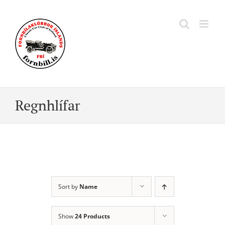
Skip
to
content
Regnhlífar
Sort by
Name
Show
24 Products