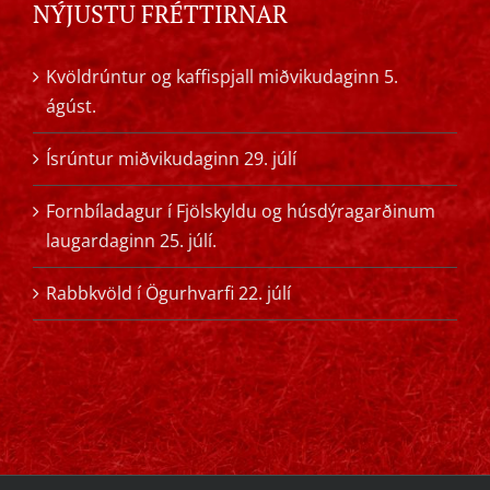
NÝJUSTU FRÉTTIRNAR
Kvöldrúntur og kaffispjall miðvikudaginn 5.
ágúst.
Ísrúntur miðvikudaginn 29. júlí
Fornbíladagur í Fjölskyldu og húsdýragarðinum
laugardaginn 25. júlí.
Rabbkvöld í Ögurhvarfi 22. júlí