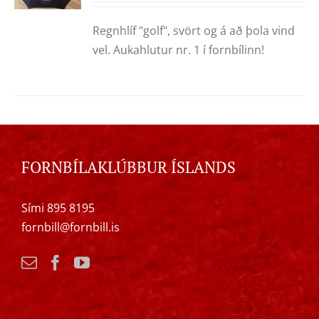
Regnhlíf "golf", svört og á að þola vind
vel. Aukahlutur nr. 1 í fornbílinn!
FORNBÍLAKLÚBBUR ÍSLANDS
Sími 895 8195
fornbill@fornbill.is