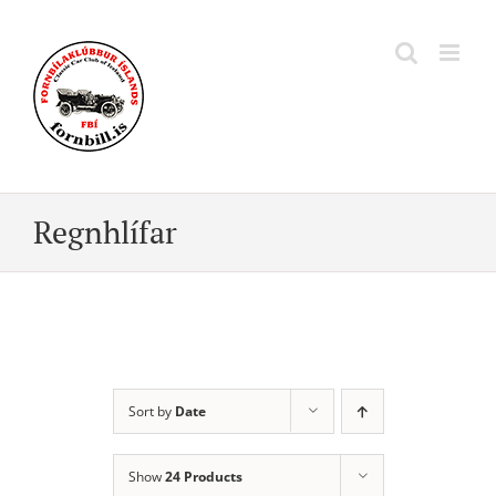
Skip
to
content
Regnhlífar
Sort by
Date
Show
24 Products