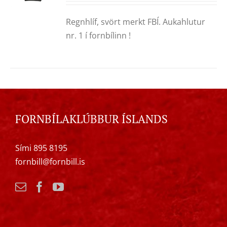
Regnhlíf, svört merkt FBÍ. Aukahlutur
nr. 1 í fornbílinn !
FORNBÍLAKLÚBBUR ÍSLANDS
Sími 895 8195
fornbill@fornbill.is