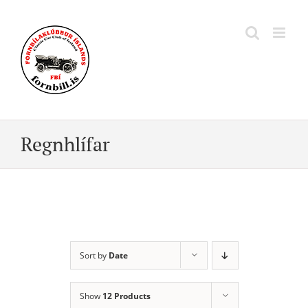
Skip
to
content
Regnhlífar
Sort by
Date
Show
12 Products