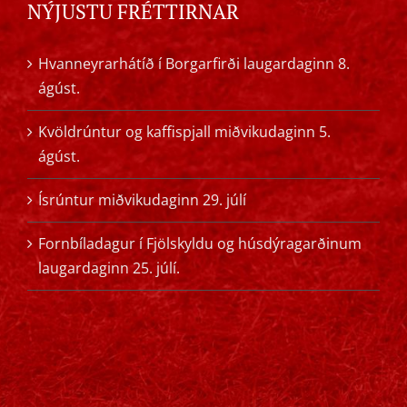
NÝJUSTU FRÉTTIRNAR
Hvanneyrarhátíð í Borgarfirði laugardaginn 8.
ágúst.
Kvöldrúntur og kaffispjall miðvikudaginn 5.
ágúst.
Ísrúntur miðvikudaginn 29. júlí
Fornbíladagur í Fjölskyldu og húsdýragarðinum
laugardaginn 25. júlí.